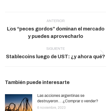
Navegación
entre
ANTERIOR
Los “peces gordos” dominan el mercado
publicaciones
Publicación
y puedes aprovecharlo
anterior:
SIGUIENTE
Publicación
Stablecoins luego de UST: ¿y ahora qué?
siguiente:
También puede interesarte
Las acciones argentinas se
destruyeron… ¿Comprar o vender?
6 noviembre, 2023