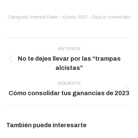
Categoría:
Inversor Diario
6 junio, 2022
Deja un comentario
Navegación
entre
ANTERIOR
No te dejes llevar por las “trampas
publicaciones
Publicación
alcistas”
anterior:
SIGUIENTE
Publicación
Cómo consolidar tus ganancias de 2023
siguiente:
También puede interesarte