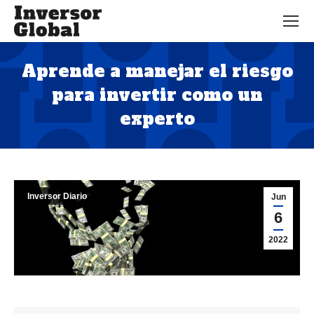
Aprende a manejar el riesgo
para invertir como un
experto
Estás aquí:
Inversor Diario
Jun
6
2022