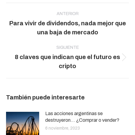
Navegación
entre
ANTERIOR
Para vivir de dividendos, nada mejor que
publicaciones
Publicación
una baja de mercado
anterior:
SIGUIENTE
8 claves que indican que el futuro es
Publicación
cripto
siguiente:
También puede interesarte
Las acciones argentinas se
destruyeron… ¿Comprar o vender?
6 noviembre, 2023