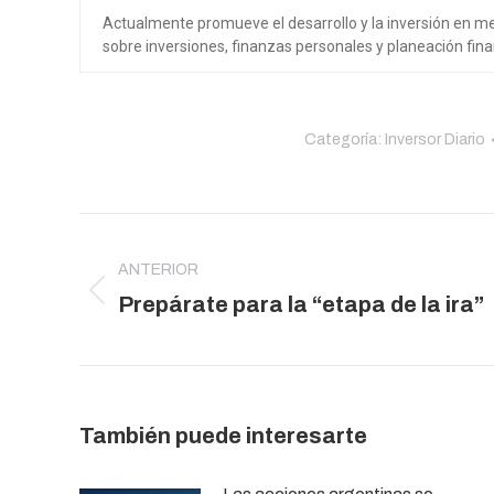
Actualmente promueve el desarrollo y la inversión en mer
sobre inversiones, finanzas personales y planeación fina
Categoría:
Inversor Diario
Navegación
entre
ANTERIOR
publicaciones
Publicación
Prepárate para la “etapa de la ira”
anterior:
También puede interesarte