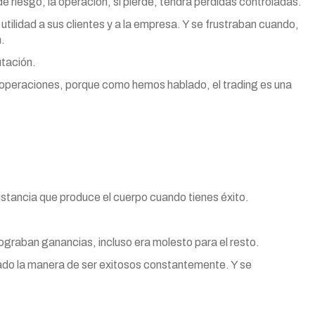
 de riesgo, la operación, si pierde, tendrá pérdidas controladas.
tilidad a sus clientes y a la empresa. Y se frustraban cuando,
.
utación.
 operaciones, porque como hemos hablado, el trading es una
stancia que produce el cuerpo cuando tienes éxito.
graban ganancias, incluso era molesto para el resto.
do la manera de ser exitosos constantemente. Y se