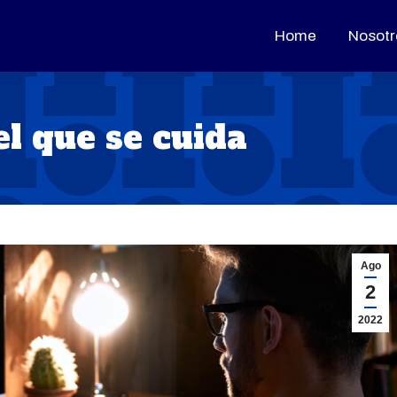
Home
Home
Nosotr
Nosotr
el que se cuida
Ago
2
2022