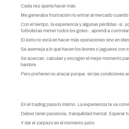
Cada vez quería hacer más.
Me generaba frustración no entrar al mercado cuando ha
Con el tiempo, la experiencia y algunas pérdidas -sí, y
futbolistas meten todos los goles-, aprendí a control
El éxito no está en hacer más operaciones sino en iden
Se asemeja a lo que hacen los leones o jaguares con 
Se acercan, calculan y escogen el mejor momento para
hambre.
Pero prefieren no atacar porque, sin las condiciones 
En el trading pasa lo mismo. La experiencia te va con
Debes tener paciencia, tranquilidad mental. Esperar 
Y dar el zarpazo en el momento justo.