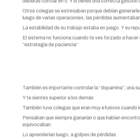
deberás confiar en ti. Y si tienes una correcta gestión
Otros colegas se estresaban porque debían generarle u
luego de varias operaciones, las pérdidas aumentaban
La estabilidad de su trabajo estaba en juego. Y su rep
El sistema no funciona cuando te ves forzado a hacer
“estrategia de paciencia”
También es importante controlar la “dopamina”, una su
Y te sientes superior a los demás.
También tuve colegas que eran muy efusivos cuando lo
Pensaban que siempre ganarían o que habían encontra
equivocaban.
Lo aprenderían luego, a golpes de pérdidas.