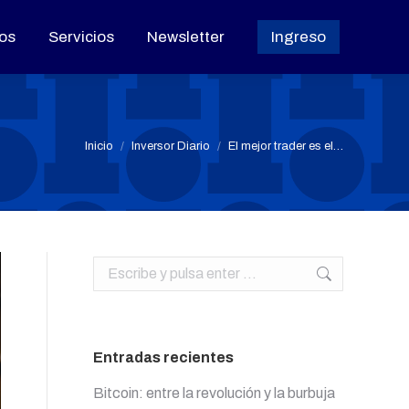
os
os
Servicios
Servicios
Newsletter
Newsletter
Ingreso
Ingreso
Estás aquí:
Inicio
Inversor Diario
El mejor trader es el…
Buscar:
Entradas recientes
Bitcoin: entre la revolución y la burbuja