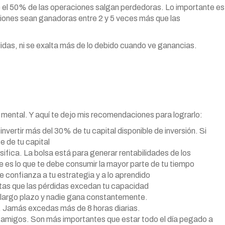
ue el 50% de las operaciones salgan perdedoras. Lo importante es
ciones sean ganadoras entre 2 y 5 veces más que las
das, ni se exalta más de lo debido cuando ve ganancias.
d mental. Y aquí te dejo mis recomendaciones para lograrlo:
invertir más del 30% de tu capital disponible de inversión. Si
e de tu capital
sifica. La bolsa está para generar rentabilidades de los
 es lo que te debe consumir la mayor parte de tu tiempo
e confianza a tu estrategia y a lo aprendido
itas que las pérdidas excedan tu capacidad
 largo plazo y nadie gana constantemente.
g. Jamás excedas más de 8 horas diarias.
 y amigos. Son más importantes que estar todo el día pegado a