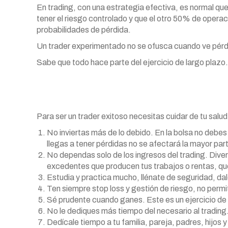
En trading, con una estrategia efectiva, es normal q
tener el riesgo controlado y que el otro 50% de opera
probabilidades de pérdida.
Un trader experimentado no se ofusca cuando ve pérdi
Sabe que todo hace parte del ejercicio de largo plazo.
Para ser un trader exitoso necesitas cuidar de tu salu
No inviertas más de lo debido. En la bolsa no debes 
llegas a tener pérdidas no se afectará la mayor part
No dependas solo de los ingresos del trading. Diver
excedentes que producen tus trabajos o rentas, que
Estudia y practica mucho, llénate de seguridad, dal
Ten siempre stop loss y gestión de riesgo, no perm
Sé prudente cuando ganes. Este es un ejercicio de
No le dediques más tiempo del necesario al tradin
Dedícale tiempo a tu familia, pareja, padres, hijos