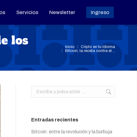
os
os
Servicios
Servicios
Newsletter
Newsletter
Ingreso
Ingreso
e los
Estás aquí:
Inicio
Cripto en tu Idioma
Bitcoin, la receta contra el…
Buscar:
Entradas recientes
Bitcoin: entre la revolución y la burbuja