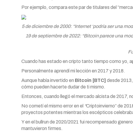
Por ejemplo, compara este par de titulares del “merca
5 de diciembre de 2000: “Internet ‘podría ser una m
19 de septiembre de 2022: “Bitcoin parece una moda
Fu
Cuando has estado en cripto tanto tiempo como yo, a
Personalmente aprendí mi lección en 2017 y 2018.
Aunque había invertido en
Bitcoin [BTC]
desde 2013, t
cómo pueden hacerte dudar de ti mismo.
Entonces, cuando llegó el mercado alcista de 2017, no
No cometí el mismo error en el
“
Criptoinvierno” de 201
proyectos potentes mientras los escépticos celebraban
Y en el bullrun de 2020/2021 fui recompensado generos
mantuvieron firmes.