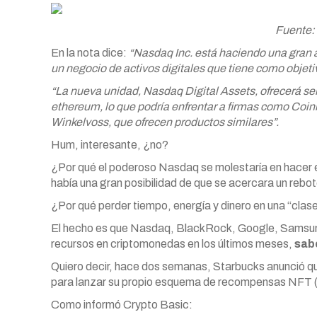
Fuente:
En la nota dice:
“Nasdaq Inc. está haciendo una gran 
un negocio de activos digitales que tiene como objeti
“La nueva unidad, Nasdaq Digital Assets, ofrecerá ser
ethereum, lo que podría enfrentar a firmas como Coin
Winkelvoss, que ofrecen productos similares”.
Hum, interesante, ¿no?
¿Por qué el poderoso Nasdaq se molestaría en hacer es
había una gran posibilidad de que se acercara un rebo
¿Por qué perder tiempo, energía y dinero en una “clase
El hecho es que Nasdaq, BlackRock, Google, Samsung,
recursos en criptomonedas en los últimos meses,
sabe
Quiero decir, hace dos semanas, Starbucks anunció q
para lanzar su propio esquema de recompensas NFT (t
Como informó Crypto Basic: