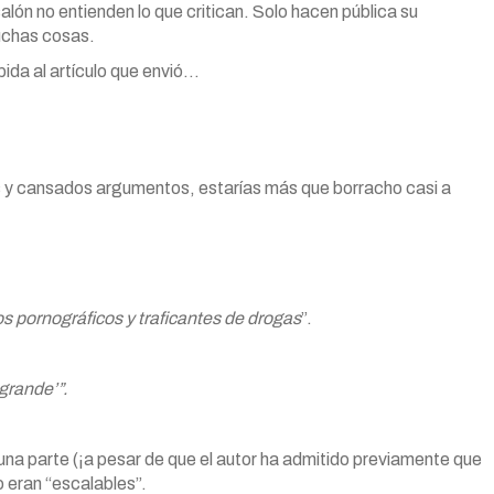
salón no entienden lo que critican. Solo hacen pública su
uchas cosas.
pida al artículo que envió…
s y cansados argumentos, estarías más que borracho casi a
os pornográficos y traficantes de drogas
”.
grande’”.
 una parte (¡a pesar de que el autor ha admitido previamente que
o eran “escalables”.