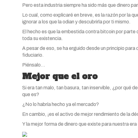
Pero esta industria siempre ha sido más que dinero par
Lo cual, como explicaré en breve, es la razón por la q
ignorar a los que la odian y descubrirla por ti mismo.
El hecho es que la embestida contra bitcoin por parte 
toda su existencia.
A pesar de eso, se ha erguido desde un principio para
fiduciario.
Piénsalo…
Mejor que el oro
Si era tan malo, tan basura, tan inservible, ¿por qué de
que es?
¿No lo habría hecho ya el mercado?
En cambio, ¡es el activo de mejor rendimiento de la d
Y la mejor forma de dinero que existe para nuestra era