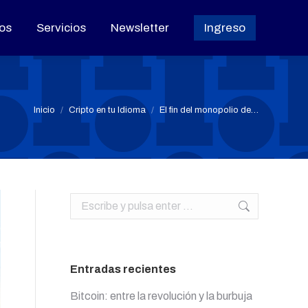
os
os
Servicios
Servicios
Newsletter
Newsletter
Ingreso
Ingreso
Estás aquí:
Inicio
Cripto en tu Idioma
El fin del monopolio de…
Buscar:
Entradas recientes
Bitcoin: entre la revolución y la burbuja