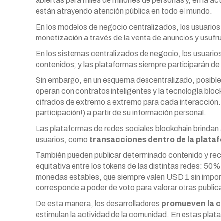
abiertas para miles de millones de personas y, en la a
están atrayendo atención pública en todo el mundo.
En los modelos de negocio centralizados, los usuari
monetización a través de la venta de anuncios y usufru
En los sistemas centralizados de negocio, los usuario
contenidos; y las plataformas siempre participarán d
Sin embargo, en un esquema descentralizado, posible 
operan con contratos inteligentes y la tecnología bloc
cifrados de extremo a extremo para cada interacción. E
participación!) a partir de su información personal.
Las plataformas de redes sociales blockchain brindan 
usuarios, como
transacciones dentro de la plat
También pueden publicar determinado contenido y recib
equitativa entre los tokens de las distintas redes: 5
monedas estables, que siempre valen USD 1 sin import
corresponde a poder de voto para valorar otras public
De esta manera, los desarrolladores
promueven la c
estimulan la actividad de la comunidad. En estas plata