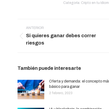
Categoría:
Cripto en tu Idio
Navegación
entre
ANTERIOR
Si quieres ganar debes correr
publicaciones
Publicación
riesgos
anterior:
También puede interesarte
Oferta y demanda: el concepto má
básico para ganar
2 febrero, 2023