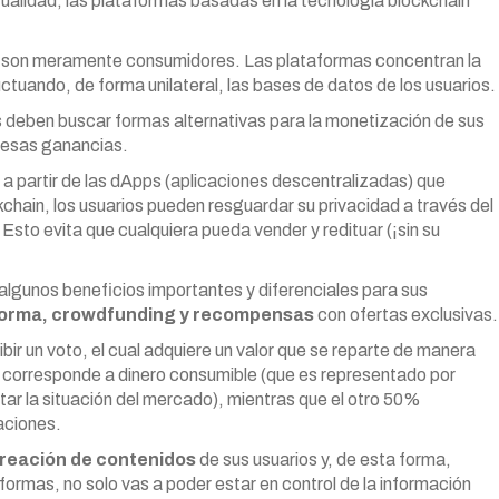
ctualidad, las plataformas basadas en la tecnología blockchain
os son meramente consumidores. Las plataformas concentran la
ctuando, de forma unilateral, las bases de datos de los usuarios.
s deben buscar formas alternativas para la monetización de sus
e esas ganancias.
a partir de las dApps (aplicaciones descentralizadas) que
kchain, los usuarios pueden resguardar su privacidad a través del
sto evita que cualquiera pueda vender y redituar (¡sin su
algunos beneficios importantes y diferenciales para sus
aforma, crowdfunding y recompensas
con ofertas exclusivas.
ir un voto, el cual adquiere un valor que se reparte de manera
0% corresponde a dinero consumible (que es representado por
ar la situación del mercado), mientras que el otro 50%
aciones.
reación de contenidos
de sus usuarios y, de esta forma,
formas, no solo vas a poder estar en control de la información