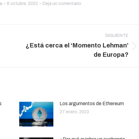
ma
6 octubre, 2022
Deja un comentario
SIGUIENTE
¿Está cerca el ‘Momento Lehman’
Publicación
de Europa?
siguiente:
s
Los argumentos de Ethereum
27 enero, 2023