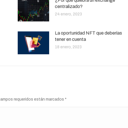
¿Por qué quiebra un exchange
centralizado?
24 enero, 2023
La oportunidad NFT que deberías
tener en cuenta
18 enero, 2023
s campos requeridos están marcados
*