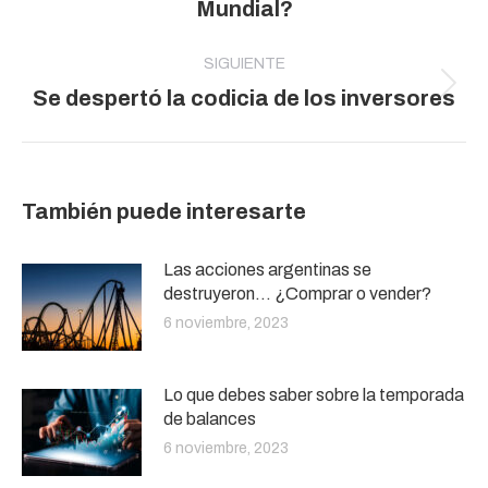
Mundial?
anterior:
SIGUIENTE
Publicación
Se despertó la codicia de los inversores
siguiente:
También puede interesarte
Las acciones argentinas se
destruyeron… ¿Comprar o vender?
6 noviembre, 2023
Lo que debes saber sobre la temporada
de balances
6 noviembre, 2023