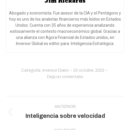
Jim Rickards
Abogado y economista. Fue asesor de la CIA y el Pentágono y
hoy es uno de los analistas financieros más leídos en Estados
Unidos. Cuenta con 35 años de experiencia analizando
exitosamente el contexto macroeconómico global. Gracias a
una alianza con Agora Financial de Estados unidos, en
Inversor Global es editor para Inteligencia Estratégica.
Categoría:
Inversor Diario
25 octubre, 2022
Deja un comentario
Navegación
entre
ANTERIOR
Publicación
Inteligencia sobre velocidad
publicaciones
anterior: