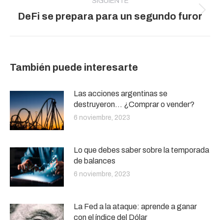
SIGUIENTE
Publicación
DeFi se prepara para un segundo furor
siguiente:
También puede interesarte
Las acciones argentinas se
destruyeron… ¿Comprar o vender?
6 noviembre, 2023
Lo que debes saber sobre la temporada
de balances
6 noviembre, 2023
La Fed a la ataque: aprende a ganar
con el índice del Dólar