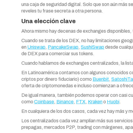
una caja de seguridad digital. Solo que son aún más 
reveles tu frase secreta a otra persona.
Una elección clave
Ahora mismo hay decenas de exchanges disponibles, 
Cuando se trata de los DEX, no hay limitaciones geog
en
Uniswap
,
PancakeSwap
,
SushiSwap
desde cualqui
de DEX para comerciar sus tokens.
Cuando hablamos de exchanges centralizados, la list
En Latinoamérica contamos con algunos conocidos c
criptos por dinero fiduciario) como
Buenbit
,
SatoshiT
oferta de criptomonedas e incluso comienzan a ofrecer
De igual manera, también podemos operar con casi cua
como
Coinbase
,
Binance
,
FTX
,
Kraken
o
Huobi
.
En cualquiera de los dos casos, cada vez hay más y m
Los centralizados cada vez amplían más sus servicios 
prepagas, mercados P2P, trading con márgenes, ap