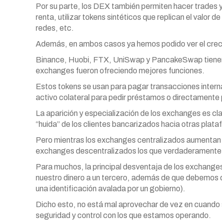
Por su parte, los DEX también permiten hacer trades 
renta, utilizar tokens sintéticos que replican el valor 
redes, etc.
Además, en ambos casos ya hemos podido ver el creci
Binance, Huobi, FTX, UniSwap y PancakeSwap tienen 
exchanges fueron ofreciendo mejores funciones.
Estos tokens se usan para pagar transacciones inter
activo colateral para pedir préstamos o directamente
La aparición y especialización de los exchanges es cl
“huida” de los clientes bancarizados hacia otras plat
Pero mientras los exchanges centralizados aumentan la
exchanges descentralizados los que verdaderamente of
Para muchos, la principal desventaja de los exchange
nuestro dinero a un tercero, además de que debemos da
una identificación avalada por un gobierno).
Dicho esto, no está mal aprovechar de vez en cuando 
seguridad y control con los que estamos operando.