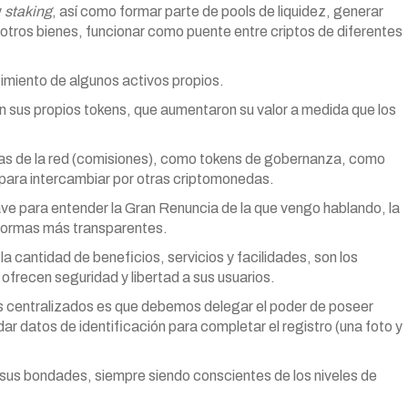
y
staking
, así como formar parte de pools de liquidez, generar
de otros bienes, funcionar como puente entre criptos de diferentes
miento de algunos activos propios.
sus propios tokens, que aumentaron su valor a medida que los
nas de la red (comisiones), como tokens de gobernanza, como
 para intercambiar por otras criptomonedas.
ave para entender la Gran Renuncia de la que vengo hablando, la
aformas más transparentes.
 cantidad de beneficios, servicios y facilidades, son los
recen seguridad y libertad a sus usuarios.
s centralizados es que debemos delegar el poder de poseer
r datos de identificación para completar el registro (una foto y
sus bondades, siempre siendo conscientes de los niveles de