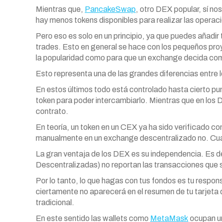
Mientras que,
PancakeSwap
, otro DEX popular, sí no
hay menos tokens disponibles para realizar las operac
Pero eso es solo en un principio, ya que puedes añadi
trades. Esto en general se hace con los pequeños proy
la popularidad como para que un exchange decida come
Esto representa una de las grandes diferencias entre
En estos últimos todo está controlado hasta cierto pu
token para poder intercambiarlo. Mientras que en l
contrato.
En teoría, un token en un CEX ya ha sido verificado 
manualmente en un exchange descentralizado no. Cuan
La gran ventaja de los DEX es su independencia. Es
Descentralizadas) no reportan las transacciones que 
Por lo tanto, lo que hagas con tus fondos es tu respo
ciertamente no aparecerá en el resumen de tu tarjeta 
tradicional.
En este sentido las wallets como
MetaMask
ocupan un