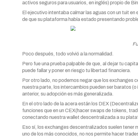
activos seguros para usuarios, en inglés) propio de Bi
El ejecutivo intentaba calmar las aguas con un tuit en
de que su plataforma había estado presentando probl
Fu
Poco después, todo volvió a la normalidad.
Pero fue una prueba palpable de que, al dejar tu capit
puede fallar y poner en riesgo tu libertad financiera.
Por otro lado, no podemos negar que los exchanges c
nuestra parte, los intercambios pueden ser baratos (o i
anterior, su adopción es más generalizada.
En el otro lado de la acera están los DEX (Decentral
funciones que en un CEX(hacer swaps de tokens, trades
conectando nuestra wallet descentralizada a su plat
Eso sí, los exchanges descentralizados suelen tener 
uno de los más conocidos, no nos permite hacer trades