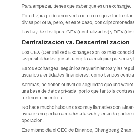
Para empezar, tienes que saber qué es un exchange.
Esta figura podríamos verla como un equivalente a 
divisa por otra, pero, en este caso, con criptomoneda
Los hay de dos tipos, CEX (centralizados) y DEX (des
Centralización vs. Descentralización
Los CEX (Centralized Exchange) son los más conocidos
las posibilidades que abre cripto a cualquier persona y 
Estos exchanges, según los requerimientos y las regul
usuarios a entidades financieras, como bancos central
Además, no tienen el nivel de seguridad que una walle
una base de datos privada, por lo que tanto la contr
realmente nuestros.
No hace mucho hubo un caso muy llamativo con Binan
usuarios no podían acceder a la web y, cuando pudieron 
operación.
Ese mismo día el CEO de Binance, Changpeng Zhao, r