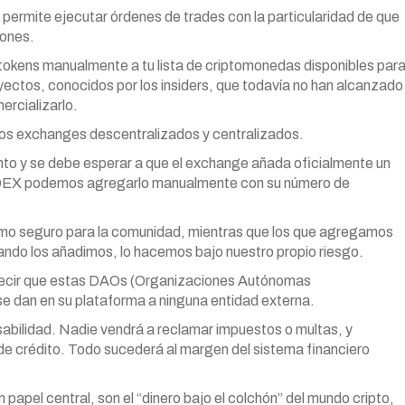
s permite ejecutar órdenes de trades con la particularidad de que
iones.
r tokens manualmente a tu lista de criptomonedas disponibles par
ectos, conocidos por los insiders, que todavía no han alcanzado
rcializarlo.
 los exchanges descentralizados y centralizados.
nto y se debe esperar a que el exchange añada oficialmente un
os DEX podemos agregarlo manualmente con su número de
como seguro para la comunidad, mientras que los que agregamos
do los añadimos, lo hacemos bajo nuestro propio riesgo.
 decir que estas DAOs (Organizaciones Autónomas
se dan en su plataforma a ninguna entidad externa.
nsabilidad. Nadie vendrá a reclamar impuestos o multas, y
de crédito. Todo sucederá al margen del sistema financiero
 papel central, son el “dinero bajo el colchón” del mundo cripto,