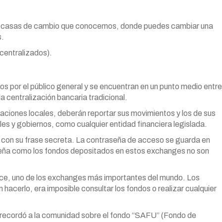
las casas de cambio que conocemos, donde puedes cambiar una
s.
centralizados).
 por el público general y se encuentran en un punto medio entre
la centralización bancaria tradicional.
aciones locales, deberán reportar sus movimientos y los de sus
es y gobiernos, como cualquier entidad financiera legislada.
t con su frase secreta. La contraseña de acceso se guarda en
aseña como los fondos depositados en estos exchanges no son
ce, uno de los exchanges más importantes del mundo. Los
hacerlo, era imposible consultar los fondos o realizar cualquier
ecordó a la comunidad sobre el fondo “SAFU” (Fondo de