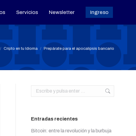
os
os
Servicios
Servicios
Newsletter
Newsletter
Ingreso
Ingreso
 aquí:
Cripto en tu Idioma
Prepárate para el apocalipsis bancario
Buscar:
Entradas recientes
Bitcoin: entre la revolución y la burbuja