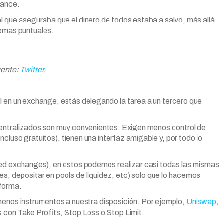
nance.
 el que aseguraba que el dinero de todos estaba a salvo, más allá
emas puntuales.
ente:
Twitter
.
al en un exchange, estás delegando la tarea a un tercero que
entralizados son muy convenientes. Exigen menos control de
ncluso gratuitos), tienen una interfaz amigable y, por todo lo
ized exchanges), en estos podemos realizar casi todas las mismas
, depositar en pools de liquidez, etc) solo que lo hacemos
aforma.
menos instrumentos a nuestra disposición. Por ejemplo,
Uniswap
,
 con Take Profits, Stop Loss o Stop Limit.