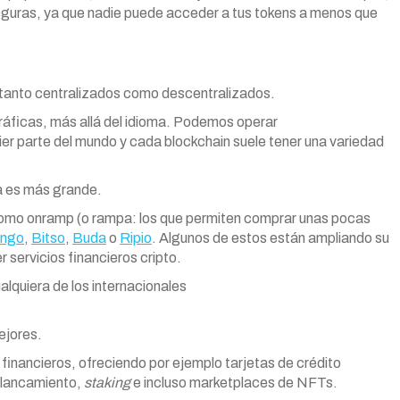
seguras, ya que nadie puede acceder a tus tokens a menos que
tanto centralizados como descentralizados.
ráficas, más allá del idioma. Podemos operar
er parte del mundo y cada blockchain suele tener una variedad
a es más grande.
omo onramp (o rampa: los que permiten comprar unas pocas
ango
,
Bitso
,
Buda
o
Ripio
. Algunos de estos están ampliando su
 servicios financieros cripto.
lquiera de los internacionales
ejores.
financieros, ofreciendo por ejemplo tarjetas de crédito
alancamiento,
staking
e incluso marketplaces de NFTs.