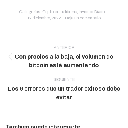
Categorías:
Cripto en tu Idioma
,
Inversor Diario
12 diciembre, 2022
Deja un comentario
Navegación
entre
ANTERIOR
Con precios a la baja, el volumen de
publicaciones
Publicación
bitcoin está aumentando
anterior:
SIGUIENTE
Los 9 errores que un trader exitoso debe
Publicación
evitar
siguiente:
También puede interesarte