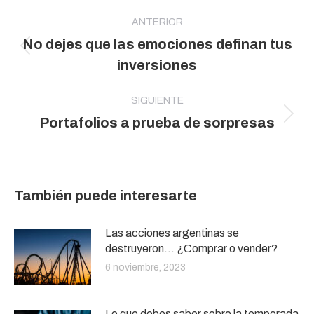
Navegación
entre
ANTERIOR
No dejes que las emociones definan tus
publicaciones
Publicación
inversiones
anterior:
SIGUIENTE
Publicación
Portafolios a prueba de sorpresas
siguiente:
También puede interesarte
Las acciones argentinas se
destruyeron… ¿Comprar o vender?
6 noviembre, 2023
Lo que debes saber sobre la temporada