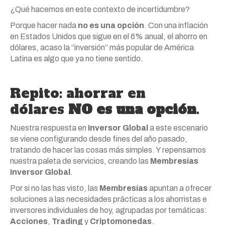
¿Qué hacemos en este contexto de incertidumbre?
Porque hacer nada
no es una opción
. Con una inflación
en Estados Unidos que sigue en el 6% anual, el ahorro en
dólares, acaso la “inversión” más popular de América
Latina es algo que ya no tiene sentido.
Repito: ahorrar en
dólares
NO es una opción
.
Nuestra respuesta en
Inversor Global
a este escenario
se viene configurando desde fines del año pasado,
tratando de hacer las cosas más simples. Y repensamos
nuestra paleta de servicios, creando las
Membresías
Inversor Global
.
Por si no las has visto, las
Membresías
apuntan a ofrecer
soluciones a las necesidades prácticas a los ahorristas e
inversores individuales de hoy, agrupadas por temáticas:
Acciones
,
Trading
y
Criptomonedas
.