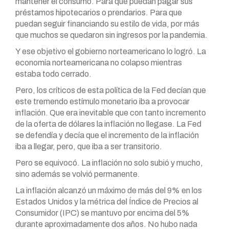
mantener el consumo. Para que puedan pagar sus
préstamos hipotecarios o prendarios. Para que
puedan seguir financiando su estilo de vida, por más
que muchos se quedaron sin ingresos por la pandemia.
Y ese objetivo el gobierno norteamericano lo logró. La
economía norteamericana no colapso mientras
estaba todo cerrado.
Pero, los críticos de esta política de la Fed decían que
este tremendo estímulo monetario iba a provocar
inflación. Que era inevitable que con tanto incremento
de la oferta de dólares la inflación no llegase. La Fed
se defendía y decía que el incremento de la inflación
iba a llegar, pero, que iba a ser transitorio.
Pero se equivocó. La inflación no solo subió y mucho,
sino además se volvió permanente.
La inflación alcanzó un máximo de más del 9% en los
Estados Unidos y la métrica del Índice de Precios al
Consumidor (IPC) se mantuvo por encima del 5%
durante aproximadamente dos años. No hubo nada