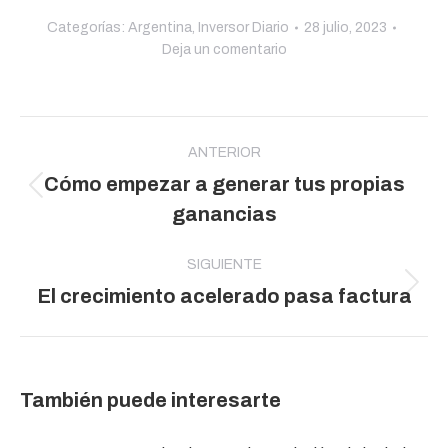
Categorías:
Argentina
,
Inversor Diario
28 julio, 2023
Deja un comentario
Navegación
entre
ANTERIOR
Cómo empezar a generar tus propias
publicaciones
Publicación
ganancias
anterior:
SIGUIENTE
Publicación
El crecimiento acelerado pasa factura
siguiente:
También puede interesarte