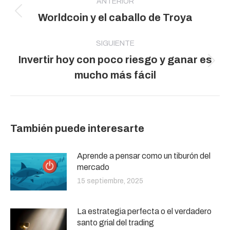
entre
ANTERIOR
Publicación
Worldcoin y el caballo de Troya
publicaciones
anterior:
SIGUIENTE
Invertir hoy con poco riesgo y ganar es
Publicación
mucho más fácil
siguiente:
También puede interesarte
Aprende a pensar como un tiburón del
mercado
15 septiembre, 2025
La estrategia perfecta o el verdadero
santo grial del trading