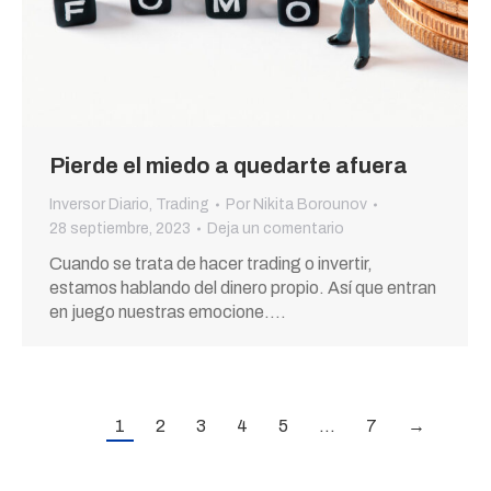
Pierde el miedo a quedarte afuera
Inversor Diario
,
Trading
Por
Nikita Borounov
28 septiembre, 2023
Deja un comentario
Cuando se trata de hacer trading o invertir,
estamos hablando del dinero propio. Así que entran
en juego nuestras emocione.…
1
2
3
4
5
…
7
→