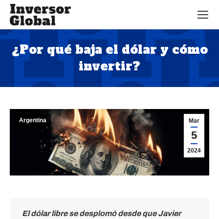
¿Por qué baja el dólar y cómo
invertir?
Estás aquí:
Argentina
Mar
5
2024
El dólar libre se desplomó desde que Javier