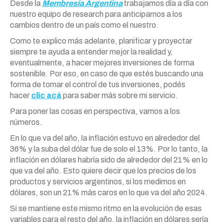
Desde la
Membresía Argentina
trabajamos día a día con
nuestro equipo de research para anticiparnos a los
cambios dentro de un país como el nuestro.
Como te explico más adelante, planificar y proyectar
siempre te ayuda a entender mejor la realidad y,
eventualmente, a hacer mejores inversiones de forma
sostenible. Por eso, en caso de que estés buscando una
forma de tomar el control de tus inversiones, podés
hacer
clic acá
para saber más sobre mi servicio.
Para poner las cosas en perspectiva, vamos a los
números.
En lo que va del año, la inflación estuvo en alrededor del
36% y la suba del dólar fue de solo el 13%. Por lo tanto, la
inflación en dólares habría sido de alrededor del 21% en lo
que va del año. Esto quiere decir que los precios de los
productos y servicios argentinos, si los medimos en
dólares, son un 21% más caros en lo que va del año 2024.
Si se mantiene este mismo ritmo en la evolución de esas
variables para el resto del año, la inflación en dólares sería