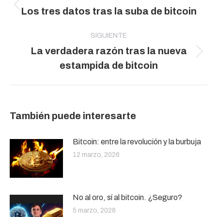
entre
Publicación
Los tres datos tras la suba de bitcoin
publicaciones
anterior:
SIGUIENTE
La verdadera razón tras la nueva
Publicación
estampida de bitcoin
siguiente:
También puede interesarte
Bitcoin: entre la revolución y la burbuja
12 marzo, 2026
No al oro, sí al bitcoin. ¿Seguro?
5 marzo, 2026