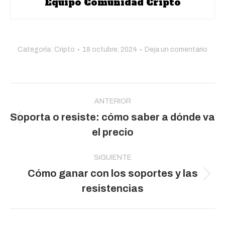
Equipo Comunidad Cripto
Categoría:
Cripto
18 octubre, 2024
Deja un comentario
Navegación
entre
ANTERIOR
Soporta o resiste: cómo saber a dónde va
publicaciones
Publicación
el precio
anterior:
SIGUIENTE
Cómo ganar con los soportes y las
Publicación
resistencias
siguiente: