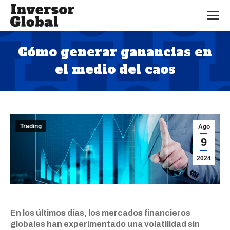
Cómo generar ganancias en
el medio del caos
Estás aquí:
Trading
Ago
9
2024
En los últimos días, los mercados financieros
globales han experimentado una volatilidad sin