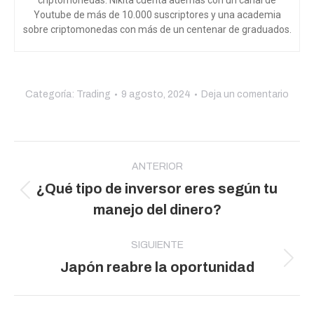
criptomonedas. Nikita cuenta además con un canal de
Youtube de más de 10.000 suscriptores y una academia
sobre criptomonedas con más de un centenar de graduados.
Categoría:
Trading
9 agosto, 2024
Deja un comentario
Navegación
entre
ANTERIOR
¿Qué tipo de inversor eres según tu
publicaciones
Publicación
manejo del dinero?
anterior:
SIGUIENTE
Publicación
Japón reabre la oportunidad
siguiente: