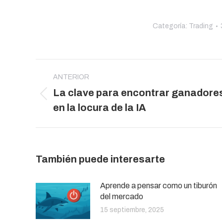
Categoría:
Trading
Navegación
entre
ANTERIOR
La clave para encontrar ganadore
publicaciones
Publicación
en la locura de la IA
anterior:
También puede interesarte
Aprende a pensar como un tiburón
del mercado
15 septiembre, 2025