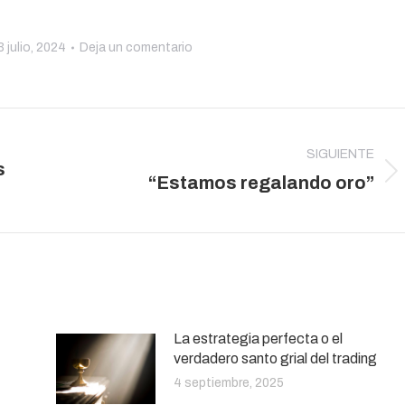
3 julio, 2024
Deja un comentario
SIGUIENTE
s
Publicación
“Estamos regalando oro”
siguiente:
La estrategia perfecta o el
verdadero santo grial del trading
4 septiembre, 2025