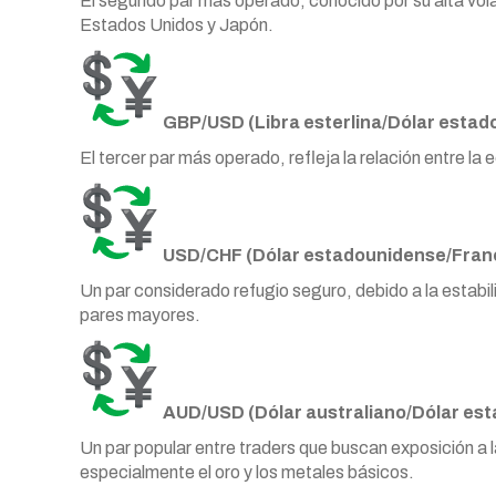
El segundo par más operado, conocido por su alta volati
Estados Unidos y Japón.
GBP/USD (Libra esterlina/Dólar estad
El tercer par más operado, refleja la relación entre l
USD/CHF (Dólar estadounidense/Franc
Un par considerado refugio seguro, debido a la estabil
pares mayores.
AUD/USD (Dólar australiano/Dólar es
Un par popular entre traders que buscan exposición a l
especialmente el oro y los metales básicos.