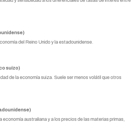
lidad y sensibilidad a los diferenciales de tasas de interés entre
ounidense)
a economía del Reino Unido y la estadounidense.
o suizo)
idad de la economía suiza. Suele ser menos volátil que otros
tadounidense)
a economía australiana y a los precios de las materias primas,