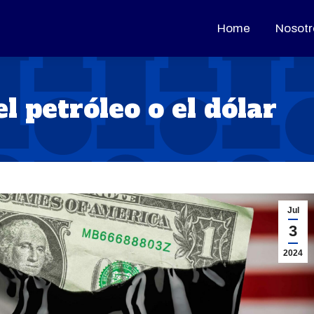
Home
Home
Nosotr
Nosotr
l petróleo o el dólar
Jul
3
2024