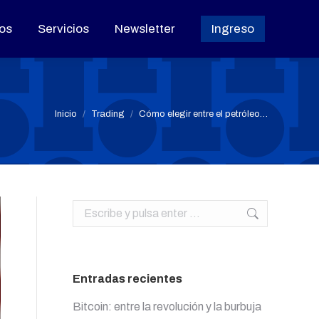
os
os
Servicios
Servicios
Newsletter
Newsletter
Ingreso
Ingreso
Estás aquí:
Inicio
Trading
Cómo elegir entre el petróleo…
Buscar:
Entradas recientes
Bitcoin: entre la revolución y la burbuja