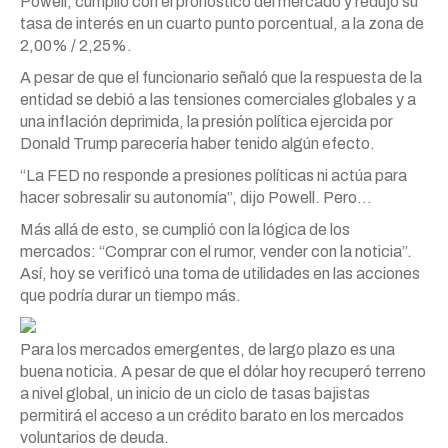
Powell, cumplió con el pronóstico del mercado y redujo su
tasa de interés en un cuarto punto porcentual, a la zona de
2,00% / 2,25%.
A pesar de que el funcionario señaló que la respuesta de la
entidad se debió a las tensiones comerciales globales y a
una inflación deprimida, la presión política ejercida por
Donald Trump parecería haber tenido algún efecto.
“La FED no responde a presiones políticas ni actúa para
hacer sobresalir su autonomía”, dijo Powell. Pero…
Más allá de esto, se cumplió con la lógica de los
mercados: “Comprar con el rumor, vender con la noticia”.
Así, hoy se verificó una toma de utilidades en las acciones
que podría durar un tiempo más.
Para los mercados emergentes, de largo plazo es una
buena noticia. A pesar de que el dólar hoy recuperó terreno
a nivel global, un inicio de un ciclo de tasas bajistas
permitirá el acceso a un crédito barato en los mercados
voluntarios de deuda.