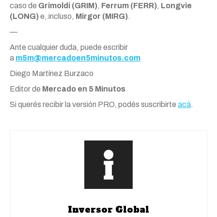
caso de
Grimoldi (GRIM)
,
Ferrum (FERR)
,
Longvie
(LONG)
e, incluso,
Mirgor (MIRG)
.
—
Ante cualquier duda, puede escribir
a
m5m@mercadoen5minutos.com
Diego Martínez Burzaco
Editor de
Mercado en 5 Minutos
Si querés recibir la versión PRO, podés suscribirte
acá
.
Inversor Global