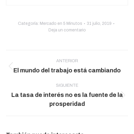
Categoría:
Mercado en 5 Minutos
31 julio, 2019
Deja un comentario
Navegación
entre
ANTERIOR
Publicación
El mundo del trabajo está cambiando
publicaciones
anterior:
SIGUIENTE
La tasa de interés no es la fuente de la
Publicación
prosperidad
siguiente: