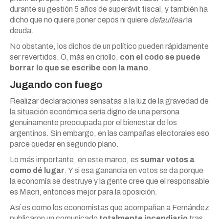
durante su gestión 5 años de superávit fiscal, y también ha
dicho que no quiere poner cepos ni quiere
defaultear
la
deuda.
No obstante, los dichos de un político pueden rápidamente
ser revertidos. O, más en criollo,
con el codo se puede
borrar lo que se escribe con la mano
.
Jugando con fuego
Realizar declaraciones sensatas a la luz de la gravedad de
la situación económica sería digno de una persona
genuinamente preocupada por el bienestar de los
argentinos. Sin embargo, en las campañas electorales eso
parce quedar en segundo plano.
Lo más importante, en este marco, es
sumar votos a
como dé lugar
. Y si esa ganancia en votos se da porque
la economía se destruye y la gente cree que el responsable
es Macri, entonces mejor para la oposición.
Así es como los economistas que acompañan a Fernández
publicaron un comunicado
totalmente incendiario
tras