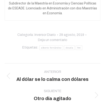
Subdirector de la Maestría en Economía y Ciencias Políticas
de ESEADE. Licenciado en Administración con dos Maestrías
en Economía.
Categoría:
Inversor Diario
29 agosto, 2019
Deja un comentario
Etiquetas:
alberto fernández
deuda
fmi
Navegación
entre
ANTERIOR
Publicación
Al dólar se lo calma con dólares
publicaciones
anterior:
SIGUIENTE
Publicación
Otro día agitado
siguiente: