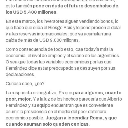
esto también
pone en duda el futuro desembolso de
los USD 5.400 millones
.
En este marco, los inversores siguen vendiendo bonos, lo
que hace que suba el Riesgo País y le pone presión al dólar
y a las reservas internacionales, que ya acumulan una
caída de más de USD 9.000 millones.
Como consecuencia de todo esto, cae todavía más la
economía, el nivel de empleo y el salario de los argentinos.
O sea que todas las variables económicas por las que
Fernández dice estar preocupado se destruyen por sus
declaraciones.
Curioso caso, ¿no?
La respuesta es negativa. Es que
para algunos, cuanto
peor, mejor
. Y a la luz de los hechos parecería que Alberto
Fernández y su equipo encuentran que es conveniente
asumir la presidencia en el medio del peor deterioro
económico posible.
Juegan a incendiar Roma, y que
cuando asuman solo queden cenizas
.