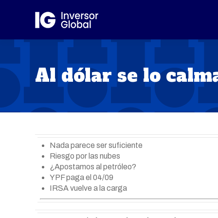
Al dólar se lo calm
Nada parece ser suficiente
Riesgo por las nubes
¿Apostamos al petróleo?
YPF paga el 04/09
IRSA vuelve a la carga