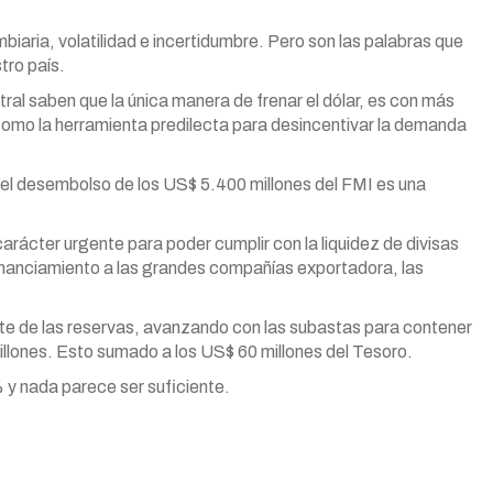
biaria, volatilidad e incertidumbre. Pero son las palabras que
tro país.
ral saben que la única manera de frenar el dólar, es con más
como la herramienta predilecta para desincentivar la demanda
 el desembolso de los US$ 5.400 millones del FMI es una
rácter urgente para poder cumplir con la liquidez de divisas
financiamiento a las grandes compañías exportadora, las
rte de las reservas, avanzando con las subastas para contener
illones. Esto sumado a los US$ 60 millones del Tesoro.
3% y nada parece ser suficiente.