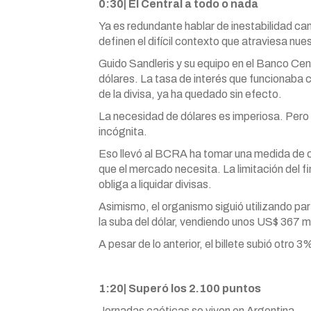
0:30| El Central a todo o nada
Ya es redundante hablar de inestabilidad cam
definen el difícil contexto que atraviesa nues
Guido Sandleris y su equipo en el Banco Cent
dólares. La tasa de interés que funcionaba 
de la divisa, ya ha quedado sin efecto.
La necesidad de dólares es imperiosa. Pero
incógnita.
Eso llevó al BCRA ha tomar una medida de ca
que el mercado necesita. La limitación del 
obliga a liquidar divisas.
Asimismo, el organismo siguió utilizando pa
la suba del dólar, vendiendo unos US$ 367 m
A pesar de lo anterior, el billete subió otro 
1:20| Superó los 2.100 puntos
Jornadas caóticas se viven en Argentina…