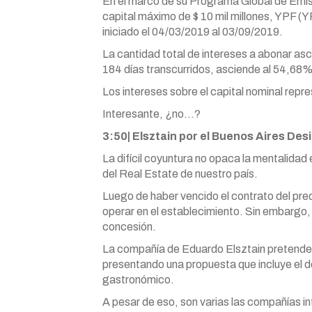
En el marco de su Programa Global de Emis
capital máximo de $ 10 mil millones, YPF (
iniciado el 04/03/2019 al 03/09/2019.
La cantidad total de intereses a abonar asci
184 días transcurridos, asciende al 54,68%
Los intereses sobre el capital nominal rep
Interesante, ¿no…?
3:50| Elsztain por el Buenos Aires Des
La difícil coyuntura no opaca la mentalida
del Real Estate de nuestro país.
Luego de haber vencido el contrato del pre
operar en el establecimiento. Sin embargo, l
concesión.
La compañía de Eduardo Elsztain pretende
presentando una propuesta que incluye el de
gastronómico.
A pesar de eso, son varias las compañías 