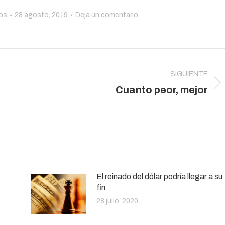
os
28 agosto, 2019
Deja un comentario
SIGUIENTE
Publicación
Cuanto peor, mejor
siguiente:
El reinado del dólar podría llegar a su
fin
28 julio, 2020