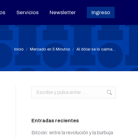
os
os
Servicios
Servicios
Newsletter
Newsletter
Ingreso
Ingreso
Estás aquí:
Inicio
Mercado en 5 Minutos
Al dólar se lo calma…
Buscar:
Entradas recientes
Bitcoin: entre la revolución y la burbuja