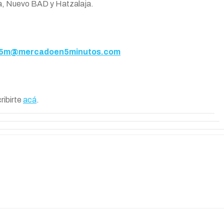
ura, Nuevo BAD y Hatzalaja.
5m@mercadoen5minutos.com
ribirte
acá
.