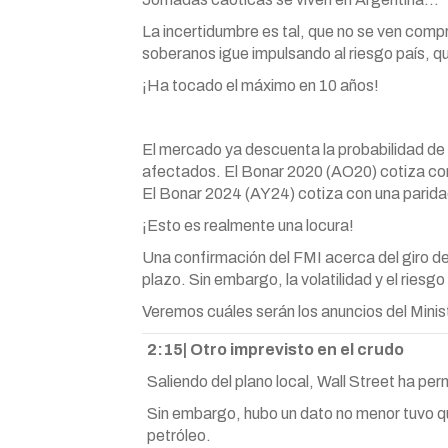
La incertidumbre es tal, que no se ven compr
soberanos igue impulsando al riesgo país, q
¡Ha tocado el máximo en 10 años!
El mercado ya descuenta la probabilidad de 
afectados. El Bonar 2020 (AO20) cotiza con
El Bonar 2024 (AY24) cotiza con una parida
¡Esto es realmente una locura!
Una confirmación del FMI acerca del giro de
plazo. Sin embargo, la volatilidad y el riesg
Veremos cuáles serán los anuncios del Minis
2:15| Otro imprevisto en el crudo
Saliendo del plano local, Wall Street ha pe
Sin embargo, hubo un dato no menor tuvo que
petróleo.