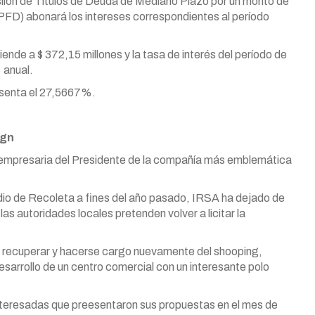
iíon de Títulos de Deuda de Mediano Plazo por un monto de
YPFD) abonará los intereses correspondientes al período
ende a $ 372,15 millones y la tasa de interés del período de
 anual.
resenta el 27,5667%.
ign
d empresaria del Presidente de la compañía más emblemática
dio de Recoleta a fines del año pasado, IRSA ha dejado de
as autoridades locales pretenden volver a licitar la
 recuperar y hacerse cargo nuevamente del shooping,
sarrollo de un centro comercial con un interesante polo
interesadas que preesentaron sus propuestas en el mes de