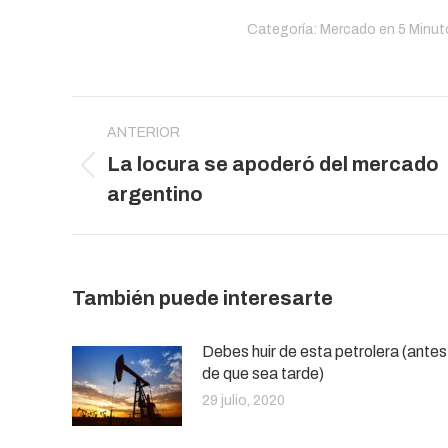
Categoría:
Mercado en 5 Minut
Navegación
entre
ANTERIOR
La locura se apoderó del mercado
publicaciones
Publicación
argentino
anterior:
También puede interesarte
Debes huir de esta petrolera (antes
de que sea tarde)
29 julio, 2020