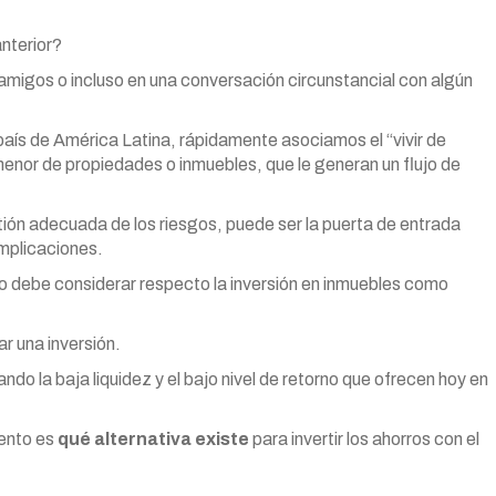
nterior?
amigos o incluso en una conversación circunstancial con algún
aís de América Latina, rápidamente asociamos el “vivir de
menor de propiedades o inmuebles, que le generan un flujo de
estión adecuada de los riesgos, puede ser la puerta de entrada
omplicaciones.
o debe considerar respecto la inversión en inmuebles como
ar una inversión.
ndo la baja liquidez y el bajo nivel de retorno que ofrecen hoy en
mento es
qué alternativa existe
para invertir los ahorros con el