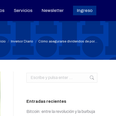
os
os
Servicios
Servicios
Newsletter
Newsletter
Ingreso
Ingreso
stás aquí:
nicio
Inversor Diario
Cómo asegurarse dividendos de por…
Buscar:
Entradas recientes
Bitcoin: entre la revolución y la burbuja