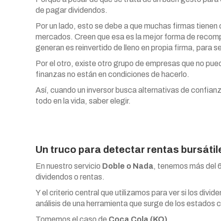
de pagar dividendos.
Por un lado, esto se debe a que muchas firmas tienen 
mercados. Creen que esa es la mejor forma de recomp
generan es reinvertido de lleno en propia firma, para s
Por el otro, existe otro grupo de empresas que no pued
finanzas no están en condiciones de hacerlo.
Así, cuando un inversor busca alternativas de confianza
todo en la vida, saber elegir.
Un truco para detectar rentas bursáti
En nuestro servicio
Doble o Nada
, tenemos más del 6
dividendos o rentas.
Y el criterio central que utilizamos para ver si los divi
análisis de una herramienta que surge de los estados c
Tomemos el caso de
Coca Cola (KO)
.