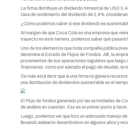
La firma distribuye un dividendo trimestral de USD 0,4
tasa de rendimiento del dividendo de 2,9% considerand
¿Cómo podemos saber si ese dividendo es sustentabl
Al margen de que Coca Cola es una empresa que viene
trayecto en este terreno, podemos saber qué pasará 
Uno de los elementos que toda compañía pública prese
denomina el Estado de Flujos de Fondos. Allí, la empr
provenientes de sus operaciones regulares que luego s
financieras, como por ejemplo el pago de deudas, la r
De más está decir que si una firma no genera recursos
una distribución de dividendos sustentable en el tiemp
El Flujo de fondos generado por las actividades de Co
de análisis en cuestión. Eso es un primer punto a favor.
Luego, podemos ver que hizo un adecuado manejo de las
llevando adelante desembolsos en algunos años y recu