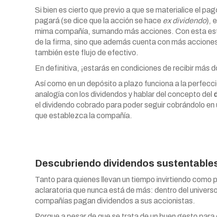
Si bien es cierto que previo a que se materialice el pag
pagará (se dice que la acción se hace
ex dividendo
), 
mima compañía, sumando más acciones. Con esta estrat
de la firma, sino que además cuenta con más accione
también este flujo de efectivo.
En definitiva, ¡estarás en condiciones de recibir más d
Así como en un depósito a plazo funciona a la perfecci
analogía con los dividendos y hablar del concepto del
el dividendo cobrado para poder seguir cobrándolo en
que establezca la compañía.
Descubriendo dividendos sustentable
Tanto para quienes llevan un tiempo invirtiendo como 
aclaratoria que nunca está de más: dentro del univers
compañías pagan dividendos a sus accionistas.
Porque a pesar de que se trata de un buen gesto para 