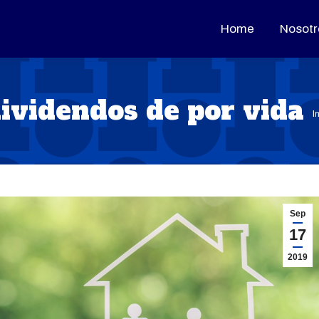
Home
Home
Nosotr
Nosotr
ividendos de por vida
E
I
Sep
17
2019