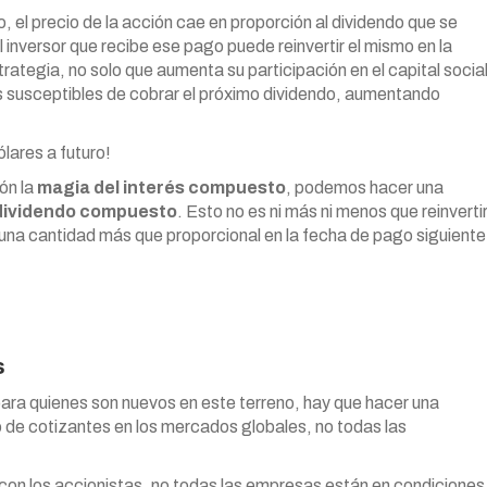
o, el precio de la acción cae en proporción al dividendo que se
el inversor que recibe ese pago puede reinvertir el mismo en la
egia, no solo que aumenta su participación en el capital socia
s susceptibles de cobrar el próximo dividendo, aumentando
ólares a futuro!
ón la
magia del interés compuesto
, podemos hacer una
dividendo compuesto
. Esto no es ni más ni menos que reinverti
 una cantidad más que proporcional en la fecha de pago siguiente
s
para quienes son nuevos en este terreno, hay que hacer una
o de cotizantes en los mercados globales, no todas las
con los accionistas, no todas las empresas están en condiciones