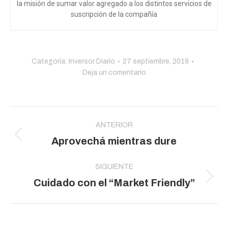
la misión de sumar valor agregado a los distintos servicios de
suscripción de la compañía
Categoría:
Inversor Diario
27 septiembre, 2019
Deja un comentario
Navegación
entre
ANTERIOR
Publicación
Aprovechá mientras dure
publicaciones
anterior:
SIGUIENTE
Publicación
Cuidado con el “Market Friendly”
siguiente: