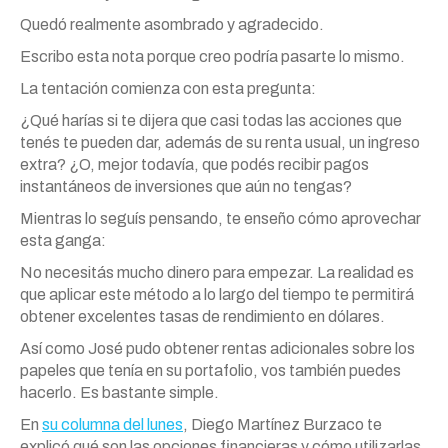
Quedó realmente asombrado y agradecido.
Escribo esta nota porque creo podría pasarte lo mismo.
La tentación comienza con esta pregunta:
¿Qué harías si te dijera que casi todas las acciones que
tenés te pueden dar, además de su renta usual, un ingreso
extra? ¿O, mejor todavía, que podés recibir pagos
instantáneos de inversiones que aún no tengas?
Mientras lo seguís pensando, te enseño cómo aprovechar
esta ganga:
No necesitás mucho dinero para empezar. La realidad es
que aplicar este método a lo largo del tiempo te permitirá
obtener excelentes tasas de rendimiento en dólares.
Así como José pudo obtener rentas adicionales sobre los
papeles que tenía en su portafolio, vos también puedes
hacerlo. Es bastante simple.
En
su columna del lunes
, Diego Martínez Burzaco te
explicó qué son las opciones financieras y cómo utilizarlas