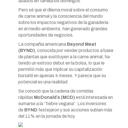
asados en familia los domingos.
Pero sé que el dilema moral sobre el consumo
de carne animal y la consciencia del mundo
sobre los impactos negativos de la ganadería
en el medio ambiente, han generado grandes
oportunidades de negocios.
La compañía americana
Beyond Meat
(BYND)
, conocida por vender productos a base
de plantas que sustituyen a la carne animal, ha
tenido un exitoso debut en la bolsa, lo que le
permitió más que triplicar su capitalización
bursátil en apenas 4 meses. Y parece que su
potencial es una realidad.
Se conoció que la cadena de comidas
rápidas
McDonald´s (MCD)
está interesada en
sumarse a la “fiebre vegana”. Los inversores
de
BYND
festejaron y sus acciones subían más
del 11% en la jornada de hoy.