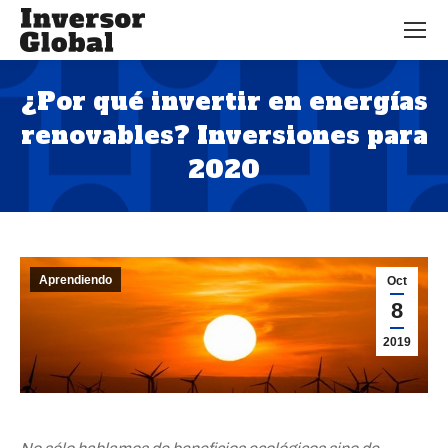
¿Por qué invertir en energías
renovables? Inversiones para
2020
Estás aquí:
Aprendiendo
Oct
8
2019