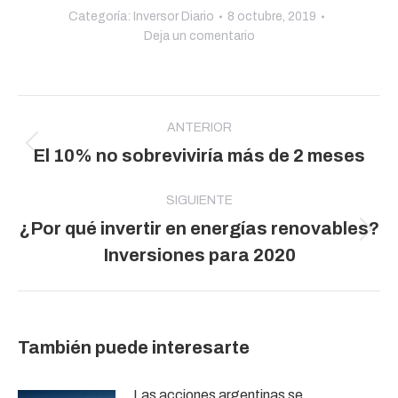
Categoría:
Inversor Diario
8 octubre, 2019
Deja un comentario
Navegación
entre
ANTERIOR
Publicación
El 10% no sobreviviría más de 2 meses
publicaciones
anterior:
SIGUIENTE
¿Por qué invertir en energías renovables?
Publicación
Inversiones para 2020
siguiente:
También puede interesarte
Las acciones argentinas se