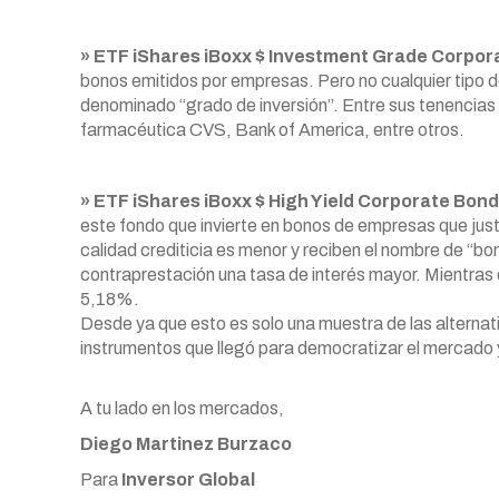
» ETF iShares iBoxx $ Investment Grade Corpo
bonos emitidos por empresas. Pero no cualquier tipo de
denominado “grado de inversión”. Entre sus tenencias 
farmacéutica CVS, Bank of America, entre otros.
» ETF iShares iBoxx $ High Yield Corporate Bon
este fondo que invierte en bonos de empresas que just
calidad crediticia es menor y reciben el nombre de “bo
contraprestación una tasa de interés mayor. Mientras
5,18%.
Desde ya que esto es solo una muestra de las alternat
instrumentos que llegó para democratizar el mercado y 
A tu lado en los mercados,
Diego Martinez Burzaco
Para
Inversor Global