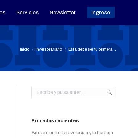
os
os
Servicios
Servicios
Newsletter
Newsletter
Ingreso
Ingreso
Estás aquí:
Inicio
Inversor Diario
Esta debe ser tu primera…
Buscar:
Entradas recientes
Bitcoin: entre la revolución y la burbuja