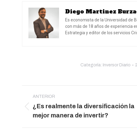
Diego Martinez Burza
Es economista de la Universidad de B
con más de 18 años de experiencia en
Estrategia y editor de los servicios C
Categoría:
Inversor Diario
Navegación
entre
ANTERIOR
¿Es realmente la diversificación la
publicaciones
Publicación
mejor manera de invertir?
anterior: