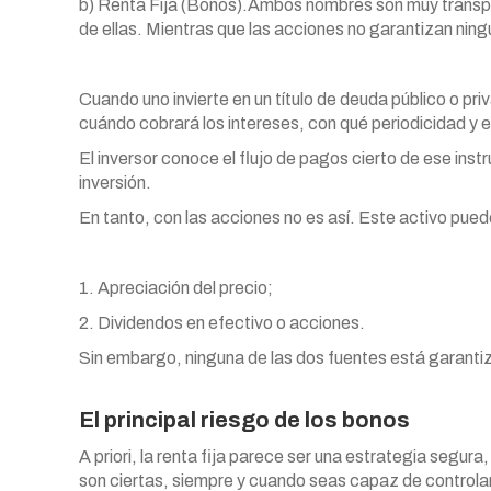
b) Renta Fija (Bonos).Ambos nombres son muy transpar
de ellas. Mientras que las acciones no garantizan ningu
Cuando uno invierte en un título de deuda público o p
cuándo cobrará los intereses, con qué periodicidad y e
El inversor conoce el flujo de pagos cierto de ese in
inversión.
En tanto, con las acciones no es así. Este activo pued
1. Apreciación del precio;
2. Dividendos en efectivo o acciones.
Sin embargo, ninguna de las dos fuentes está garantiza
El principal riesgo de los bonos
A priori, la renta fija parece ser una estrategia segura
son ciertas, siempre y cuando seas capaz de controlar y