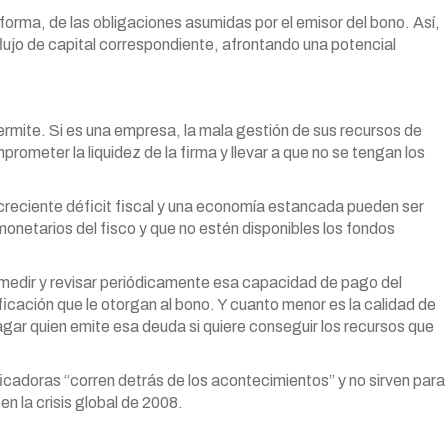
orma, de las obligaciones asumidas por el emisor del bono. Así,
 flujo de capital correspondiente, afrontando una potencial
mite. Si es una empresa, la mala gestión de sus recursos de
rometer la liquidez de la firma y llevar a que no se tengan los
n creciente déficit fiscal y una economía estancada pueden ser
onetarios del fisco y que no estén disponibles los fondos
medir y revisar periódicamente esa capacidad de pago del
ificación que le otorgan al bono. Y cuanto menor es la calidad de
pagar quien emite esa deuda si quiere conseguir los recursos que
cadoras “corren detrás de los acontecimientos” y no sirven para
n la crisis global de 2008.