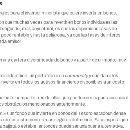
s
les para el inversor minorista que quiere invertir en bonos.
con que muchas veces para invertir en bonos individuales las
l segundo, más coyuntural, es que las deprimidas tasas de
 poco rentable y hasta peligrosa, ya que las tasas de interés
ada emisor.
en una cartera diversificada de bonos y a partir de un monto muy
inado índice, un portafolio o un
commodity
y que dan a los
nvertir en todos los activos financieros disponibles a un costo
ación te comparto tres de ellos que pueden ser tu puntapié inicial
r los obstáculos mencionados anteriormente.
)
: Es un fondo que invierte en bonos del Tesoro estadounidense
rata de los instrumentos más seguros del mundo. Si se espera que
a bajista o estable, entonces puede ser una buena alternativa.