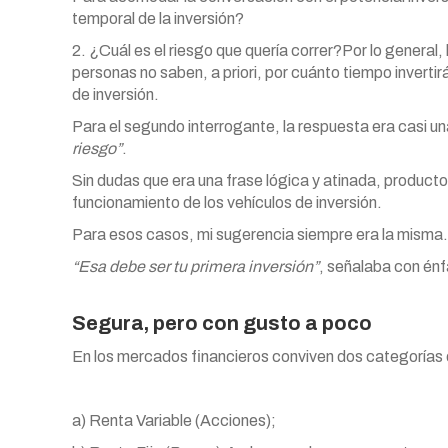
temporal de la inversión?
2. ¿Cuál es el riesgo que quería correr?Por lo general
personas no saben, a priori, por cuánto tiempo inverti
de inversión.
Para el segundo interrogante, la respuesta era casi u
riesgo”
.
Sin dudas que era una frase lógica y atinada, producto
funcionamiento de los vehículos de inversión.
Para esos casos, mi sugerencia siempre era la misma.
“Esa debe ser tu primera inversión”
, señalaba con énf
Segura, pero con gusto a poco
En los mercados financieros conviven dos categorías d
a) Renta Variable (Acciones);