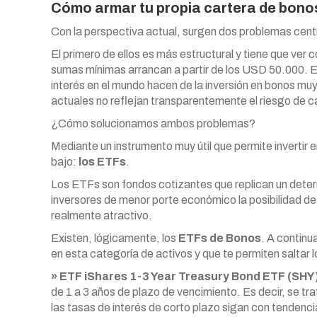
Cómo armar tu propia cartera de bono
Con la perspectiva actual, surgen dos problemas centra
El primero de ellos es más estructural y tiene que ver 
sumas mínimas arrancan a partir de los USD 50.000. E
interés en el mundo hacen de la inversión en bonos muy
actuales no reflejan transparentemente el riesgo de c
¿Cómo solucionamos ambos problemas?
Mediante un instrumento muy útil que permite invertir 
bajo:
los ETFs
.
Los ETFs son fondos cotizantes que replican un determ
inversores de menor porte económico la posibilidad de i
realmente atractivo.
Existen, lógicamente, los
ETFs de Bonos
. A continu
en esta categoría de activos y que te permiten salta
» ETF iShares 1-3 Year Treasury Bond ETF (SHY
de 1 a 3 años de plazo de vencimiento. Es decir, se t
las tasas de interés de corto plazo sigan con tendenci