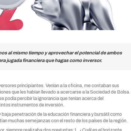
onos al mismo tiempo y aprovechar el potencial de ambos
mera jugada financiera que hagas como inversor.
sores principiantes. Venían a la oficina, me contaban sus
iones que les habían llevado a acercarse a la Sociedad de Bolsa.
 podía percibir la ignorancia que tenían acerca del
intos instrumentos de inversión.
baja penetración de la educación financiera y bursátil como
ían muchas semejanzas con el resto de los países de la región.
or, siempre realizaba dos preguntas:1. ¿Cuál es el horizonte