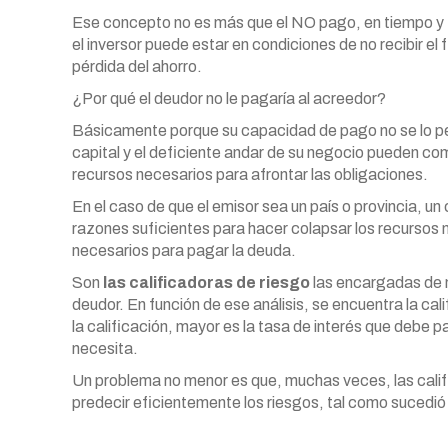
Ese concepto no es más que el NO pago, en tiempo y f
el inversor puede estar en condiciones de no recibir el
pérdida del ahorro.
¿Por qué el deudor no le pagaría al acreedor?
Básicamente porque su capacidad de pago no se lo per
capital y el deficiente andar de su negocio pueden comp
recursos necesarios para afrontar las obligaciones.
En el caso de que el emisor sea un país o provincia, u
razones suficientes para hacer colapsar los recursos m
necesarios para pagar la deuda.
Son
las calificadoras de riesgo
las encargadas de 
deudor. En función de ese análisis, se encuentra la cal
la calificación, mayor es la tasa de interés que debe 
necesita.
Un problema no menor es que, muchas veces, las califi
predecir eficientemente los riesgos, tal como sucedió e