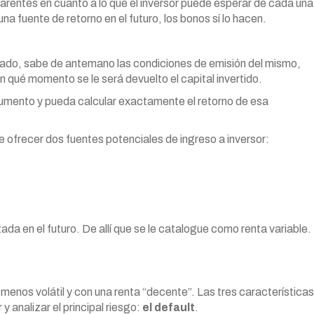
entes en cuanto a lo que el inversor puede esperar de cada una
na fuente de retorno en el futuro, los bonos sí lo hacen.
rivado, sabe de antemano las condiciones de emisión del mismo,
n qué momento se le será devuelto el capital invertido.
strumento y pueda calcular exactamente el retorno de esa
e ofrecer dos fuentes potenciales de ingreso a inversor:
da en el futuro. De allí que se le catalogue como renta variable.
, menos volátil y con una renta “decente”. Las tres características
 analizar el principal riesgo:
el default
.