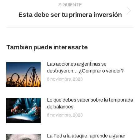
SIGUIENTE
Publicación
Esta debe ser tu primera inversión
siguiente:
También puede interesarte
Las acciones argentinas se
destruyeron… ¿Comprar o vender?
6 noviembre, 2023
Lo que debes saber sobre la temporada
de balances
6 noviembre, 2023
La Fed a la ataque: aprende a ganar