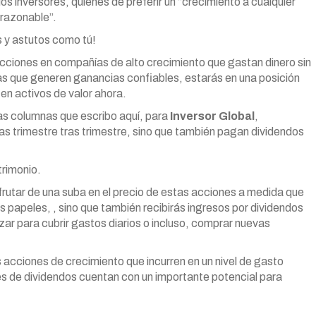
s inversores, quienes de preferir un “crecimiento a cualquier
 razonable”.
s y astutos como tú!
cciones en compañías de alto crecimiento que gastan dinero sin
s que generen ganancias confiables, estarás en una posición
en activos de valor ahora.
as columnas que escribo aquí, para
Inversor Global
,
 trimestre tras trimestre, sino que también pagan dividendos
trimonio.
frutar de una suba en el precio de estas acciones a medida que
 papeles, , sino que también recibirás ingresos por dividendos
izar para cubrir gastos diarios o incluso, comprar nuevas
 acciones de crecimiento que incurren en un nivel de gasto
es de dividendos cuentan con un importante potencial para