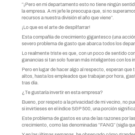
“¡Pero en mi departamento esto no tiene ningún sentid
la empresa. A mi jefe le preocupa que, si no superamo
recursos a nuestra división el año que viene”.
¡Lo que es el arte de despilfarrar!
Esta compañía de crecimiento gigantesco (una acción q
severo problema de gasto que abarca todos los depa
Lo realmente triste es que, con un poco de sentido 
ganancias si tan solo fueran más inteligentes con los i
Pero en lugar de hacer algo al respecto, esperan que t
altos, hasta los empleados que trabajan por hora, gast
tras día.
¿Te gustaría invertir en esta empresa?
Bueno, por respeto a la privacidad de mi vecino, no p
si invirtieses en el índice S&P 500, una porción signific
Este problema de gastos es una de las razones por las
crecimiento, como las denominadas “FANG” (sigla qu
Y en las últimas semanas, he observado cómo grandes