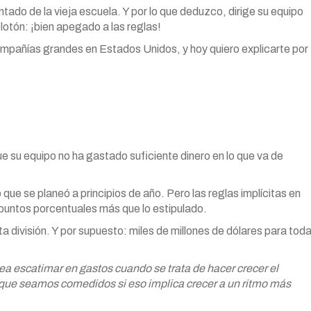
ntado de la vieja escuela. Y por lo que deduzco, dirige su equipo
otón: ¡bien apegado a las reglas!
compañías grandes en Estados Unidos, y hoy quiero explicarte por
e su equipo no ha gastado suficiente dinero en lo que va de
que se planeó a principios de año. Pero las reglas implícitas en
puntos porcentuales más que lo estipulado.
 división. Y por supuesto: miles de millones de dólares para tod
ea escatimar en gastos cuando se trata de hacer crecer el
re que seamos comedidos si eso implica crecer a un ritmo más