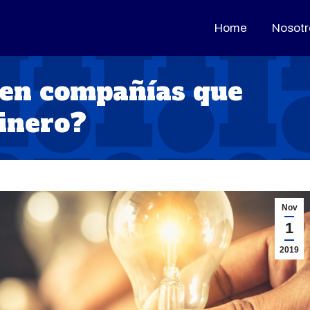
Home
Home
Nosotr
Nosotr
 en compañías que
inero?
Nov
1
2019