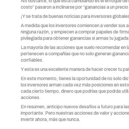
No obstante, lo que está cambiando es el enfoque de lo
costo” pasaron a inclinarse por “ganancias a un precio
¡Y se trata de buenas noticias para inversores globale
A medida que los inversores comiencen a vender sus a
ninguna razón, y empiecen a comprar papeles de firma
pivilegiada para obtener ganancias si armas tu jugada 
La mayoría de las acciones que suelo recomendar en l
pertenecen a compañías que no solo generan ganancias
confiables.
Y esta es una excelente manera de hacer crecer tu pa
En este momento, tienes la oportunidad de no solo dis
los inversores arman cada vez más posiciones en estos
cada cierto tiempo, dinero que podrías que podrás util
acciones.
En resumen, anticipo nuevos desafíos a futuro para las
importante. Pero nuestras acciones de valor y accion
invertir ahora, más que nunca.