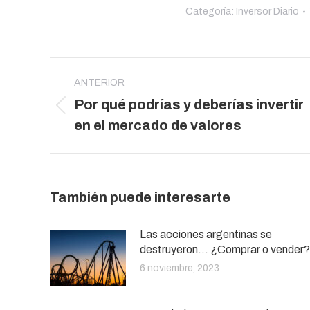
Categoría:
Inversor Diario
Navegación
entre
ANTERIOR
Por qué podrías y deberías invertir
publicaciones
Publicación
en el mercado de valores
anterior:
También puede interesarte
Las acciones argentinas se
destruyeron… ¿Comprar o vender?
6 noviembre, 2023