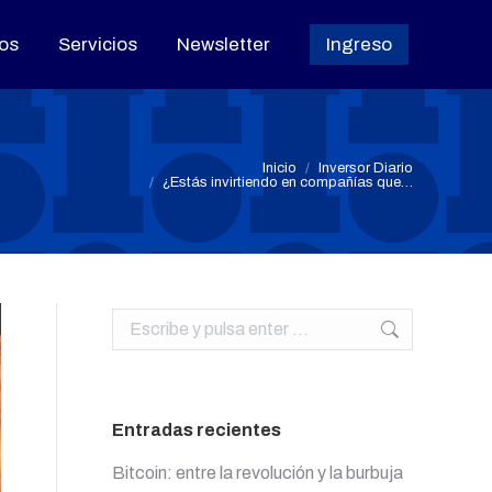
os
os
Servicios
Servicios
Newsletter
Newsletter
Ingreso
Ingreso
Estás aquí:
Inicio
Inversor Diario
¿Estás invirtiendo en compañías que…
Buscar:
Entradas recientes
Bitcoin: entre la revolución y la burbuja