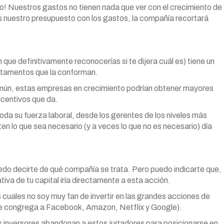
o! Nuestros gastos no tienen nada que ver con el crecimiento de
s nuestro presupuesto con los gastos, la compañía recortará
ue definitivamente reconocerías si te dijera cuál es) tiene un
rtamentos que la conforman.
común, estas empresas en crecimiento podrían obtener mayores
ncentivos que da.
oda su fuerza laboral, desde los gerentes de los niveles más
en lo que sea necesario (y a veces lo que no es necesario) día
uedo decirte de qué compañía se trata. Pero puedo indicarte que,
ativa de tu capital iría directamente a esta acción.
 cuales no soy muy fan de invertir en las grandes acciones de
e congrega a Facebook, Amazon, Netflix y Google).
 inversores abandonan a estos jugadores para posicionarse en