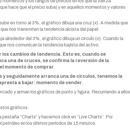
s momentos y los rangos de precios en los que la fuerza
que hace que el precio suba) y en aquellos momentos y valores
sube en torno al 3%, el gráfico dibuja una cruz (x). A medida que
que nos transmiten la tendencia alcista del papel.
a alrededor del 3%, el gráfico dibuja un círculo (o). Cuando la
que nos comunican la tendencia bajista del activo.
 los cambios de tendencia. Esto es, cuando se
nca una de cruces, se confirma la reversión de la
es el momento de comprar
.
s y seguidamente arranca una de círculos, tenemos la
e apresta a bajar: momento de vender
.
ercado y arman los gráficos de punto y figura. Recurriendo a ello
estos gráficos.
a pestaña “Charts” y hacemos click en “Live Charts”. Por
l petróleo en los últimos períodos de 15 minutos.