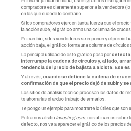
En una hoja cuadriculada, estos gráficos distinguen lo
compradora es claramente superior a la vendedora (lo 
en los que sucede lo contrario.
Si los compradores ejercen tanta fuerza que el precio 
la acción sube, el gráfico arma una columna de cruces 
En cambio, si los vendedores se imponen y el precio baj
acción baja, el gráfico forma una columna de círculos 
La principal utilidad de este gráfico pasa por
detectar
interrumpe la cadena de círculos y, al lado, arra
tendencia del precio de bajista a alcista. Ese 
Y al revés,
cuando se detiene la cadena de cruce
confirmación de que el precio dejó de subir y s
Los sitios de análisis técnico procesan los datos de m
te ahorrarías el arduo trabajo de armarlos.
Te pongo un ejemplo para mostrarte lo útiles que son 
Entramos al sitio
Investing.com
, nos ubicamos sobre l
defecto, nos va a aparecer el gráfico de los precios de