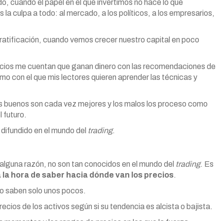
, cuando el papel en el que invertimos no hace lo que
 culpa a todo: al mercado, a los políticos, a los empresarios,
tificación, cuando vemos crecer nuestro capital en poco
vicios me cuentan que ganan dinero con las recomendaciones de
mo con el que mis lectores quieren aprender las técnicas y
os buenos son cada vez mejores y los malos los proceso como
 futuro.
 difundido en el mundo del
trading
.
 alguna razón, no son tan conocidos en el mundo del
trading
. Es
 la hora de saber hacia dónde van los precios
.
lo saben solo unos pocos.
ecios de los activos según si su tendencia es alcista o bajista.