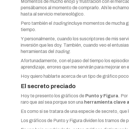
Momentos de mucho enojo y frustración con el mercado
pensábamos al momento de comprarlo. Ahí le echamos la
hasta al servicio metereológico.
Pero también el
trading
incluye momentos de mucha gra
tiempo.
Y personalmente, cuando los suscriptores de mis ser
inversión que les doy. También, cuando veo el entusias
herramientas del
trading
.
Afortunadamente, con el paso del tiempo los episodi
aprendizaje, errores que me servirán para mejorar en el
Hoy quiero hablarte acerca de un tipo de gráfico poco
El secreto preciado
Hoy te presento los gráficos de
Punto y Figura
. Por
raro que así sea porque son una
herramienta clave a
Es como si se tratara de una especie de secreto, que 
Los gráficos de Punto y Figura dividen los tramos de pr