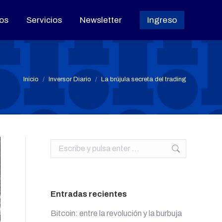
os
os
Servicios
Servicios
Newsletter
Newsletter
Ingreso
Ingreso
Estás aquí:
Inicio
Inversor Diario
La brújula secreta del trading
Buscar:
Entradas recientes
Bitcoin: entre la revolución y la burbuja