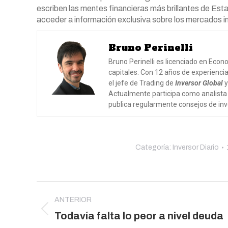
escriben las mentes financieras más brillantes de Esta
acceder a información exclusiva sobre los mercados i
Bruno Perinelli
Bruno Perinelli es licenciado en Eco
capitales. Con 12 años de experienc
el jefe de Trading de
Inversor Global
y
Actualmente participa como analist
publica regularmente consejos de in
Categoría:
Inversor Diario
Navegación
entre
ANTERIOR
Publicación
Todavía falta lo peor a nivel deuda
publicaciones
anterior: