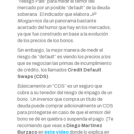
“Riesgo País” para medir el temor del
mercado por un posible “default” de la deuda
soberana. El indicador que elabora
JP
Morgan
nos da un panorama bastante
acertado del humor que hay en los mercados,
ya que fue construido en base a la evolución
de los precios de los bonos.
Sin embargo, la mejor manera de medir el
riesgo de “default” es viendo los precios a los
que se negocian las primas de incumplimiento
de crédito, los llamados
Credit Default
Swaps (CDS)
.
Básicamente un “CDS” es un seguro que
cubre a su tenedor del riesgo de impago de un
bono. Un inversor que compra un título de
deuda puede comprar adicionalmente un CDS
para protegerse en caso de que el emisor del
bono se dé en quiebra o suspenda el pago. [Te
recomiendo que veas a
Diego Martínez
Burzaco
en
este video
donde lo explica en