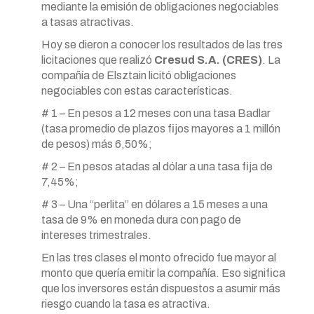
mediante la emisión de obligaciones negociables
a tasas atractivas.
Hoy se dieron a conocer los resultados de las tres
licitaciones que realizó
Cresud S.A. (CRES)
. La
compañía de Elsztain licitó obligaciones
negociables con estas características.
# 1 – En pesos a 12 meses con una tasa Badlar
(tasa promedio de plazos fijos mayores a 1 millón
de pesos) más 6,50%;
# 2 – En pesos atadas al dólar a una tasa fija de
7,45%;
# 3 – Una “perlita” en dólares a 15 meses a una
tasa de 9% en moneda dura con pago de
intereses trimestrales.
En las tres clases el monto ofrecido fue mayor al
monto que quería emitir la compañía. Eso significa
que los inversores están dispuestos a asumir más
riesgo cuando la tasa es atractiva.