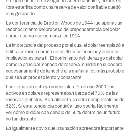
oro para luchar en la Segunda Guerra Mundial y el rol de la
libra esterlina como una reserva de valor confiable quedó
muy golpeado.
La conferencia de Bretton Woods de 1944 fue apenas un
reconocimiento del proceso de preponderancia del dólar
como reserva que comenzó en 1914.
La importancia del proceso por el cual el dólar reemplazó a
la libra esterlina durante esos 30 años tiene hoy enormes
implicaciones para ti. El corrimiento del liderazgo del dólar
como la principal moneda de reserva mundial no sucederá
necesariamente de la noche a la mañana; es más probable
que sea un proceso lento y constante.
Los signos de esto ya son visibles. En el año 2000, los
activos en dólares representaban cerca del 70% de las
reservas globales. Actualmente, la cifra comparable es de
62%. Si esta tendencia continúa, uno podría fácilmente
ver cómo el dólar cae debajo de 50% dentro de un futuro
no tan distante.
Es igualmente obvio que una nación acreedora importante