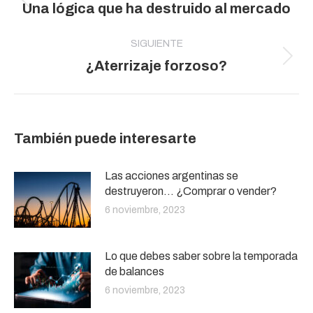
Publicación
Una lógica que ha destruido al mercado
publicaciones
anterior:
SIGUIENTE
Publicación
¿Aterrizaje forzoso?
siguiente:
También puede interesarte
Las acciones argentinas se
destruyeron… ¿Comprar o vender?
6 noviembre, 2023
Lo que debes saber sobre la temporada
de balances
6 noviembre, 2023