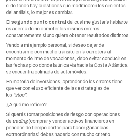
si de fondo hay cuestiones que modificaron los cimientos
del análisis, lo mejor es cambiar.
El
segundo punto central
del cual me gustaría hablarte
es acerca de no cometer los mismos errores
constantemente si uno quiere obtener resultados distintos.
Yendo a mi ejemplo personal, si deseo dejar de
encontrarme con mucho tránsito en la carretera al
momento de irme de vacaciones, debo evitar conducir en
las fechas pico donde la única vía hacia la Costa Atlántica
se encuentra colmada de automóviles.
En materia de inversiones, aprender de los errores tiene
que ver con el uso eficiente de las estrategias de
los
“stop”
.
¿A qué me refiero?
Si querés tomar posiciones de riesgo con operaciones
de
trading
(comprar y vender activos financieros en
períodos de tiempo cortos para hacer ganancias
extraordinarias) debes hacerlo con mucho criterio.