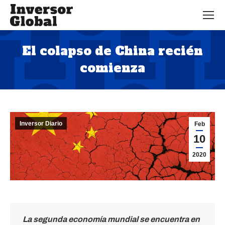
El colapso de China recién
comienza
Estás aquí:
Inversor Diario
Feb
10
2020
La segunda economía mundial se encuentra en