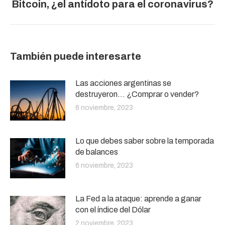
Publicación
Bitcoin, ¿el antídoto para el coronavirus?
siguiente:
También puede interesarte
Las acciones argentinas se
destruyeron… ¿Comprar o vender?
6 noviembre, 2023
Lo que debes saber sobre la temporada
de balances
6 noviembre, 2023
La Fed a la ataque: aprende a ganar
con el índice del Dólar
2 noviembre, 2023