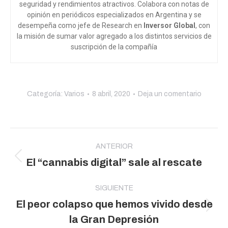
seguridad y rendimientos atractivos. Colabora con notas de
opinión en periódicos especializados en Argentina y se
desempeña como jefe de Research en
Inversor Global
, con
la misión de sumar valor agregado a los distintos servicios de
suscripción de la compañía
Categoría:
Varios
8 abril, 2020
Deja un comentario
Navegación
entre
ANTERIOR
Publicación
El “cannabis digital” sale al rescate
publicaciones
anterior:
SIGUIENTE
El peor colapso que hemos vivido desde
Publicación
la Gran Depresión
siguiente: