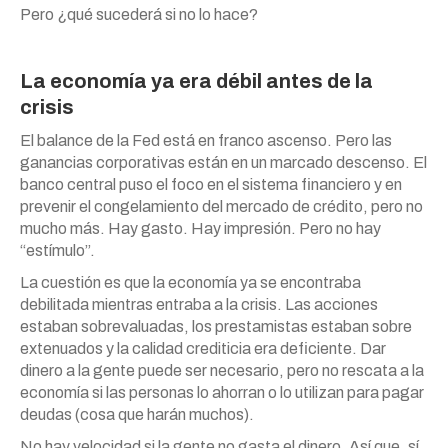
Pero ¿qué sucederá si no lo hace?
La economía ya era débil antes de la
crisis
El balance de la Fed está en franco ascenso. Pero las
ganancias corporativas están en un marcado descenso. El
banco central puso el foco en el sistema financiero y en
prevenir el congelamiento del mercado de crédito, pero no
mucho más. Hay gasto. Hay impresión. Pero no hay
“estímulo”.
La cuestión es que la economía ya se encontraba
debilitada mientras entraba a la crisis. Las acciones
estaban sobrevaluadas, los prestamistas estaban sobre
extenuados y la calidad crediticia era deficiente. Dar
dinero a la gente puede ser necesario, pero no rescata a la
economía si las personas lo ahorran o lo utilizan para pagar
deudas (cosa que harán muchos).
No hay velocidad si la gente no gasta el dinero. Así que, sí,