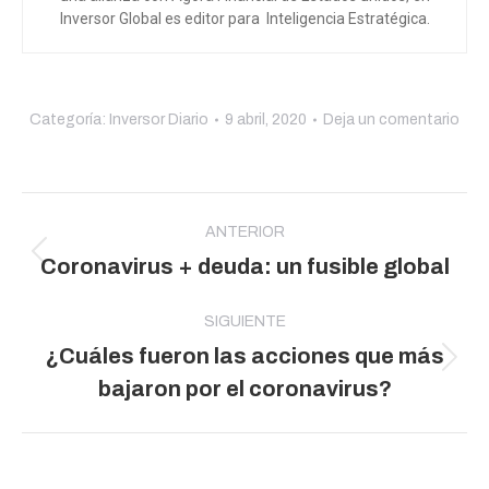
Inversor Global es editor para Inteligencia Estratégica.
Categoría:
Inversor Diario
9 abril, 2020
Deja un comentario
Navegación
entre
ANTERIOR
Publicación
Coronavirus + deuda: un fusible global
publicaciones
anterior:
SIGUIENTE
¿Cuáles fueron las acciones que más
Publicación
bajaron por el coronavirus?
siguiente: