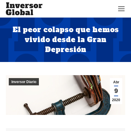
El peor colapso que hemos
vivido desde la Gran
Depresión
Estás aquí:
Inversor Diario
Abr
9
2020