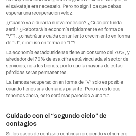
el salvataje era necesario. Pero no significa que debas
esperar una recuperación veloz.
¿Cuánto va a durar la nueva recesión? ¿Cuán profunda
será? ¿Rebotará la economía rápidamente en forma de
“V”?, ¿o habrá una caída con un lento crecimiento en forma
de “U”, o incluso en forma de “L”?
La economía estadounidense tiene un consumo del 70%, y
alrededor del 70% de esa cifra está vinculada al sector de
servicios, no a los bienes, por lo que la mayoría de estas
pérdidas serán permanentes.
La famosa recuperación en forma de “V” solo es posible
cuando tienes una demanda pujante. Pero no es lo que
tenemos ahora, esto será más parecido a una “L”.
Cuidado con el “segundo ciclo” de
contagios
Sí, los casos de contagio continúan creciendo y el número