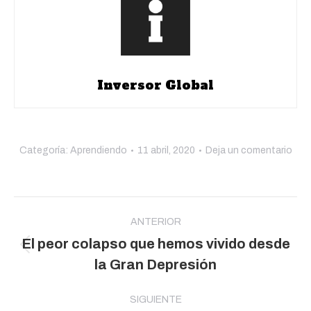
Inversor Global
Categoría:
Aprendiendo
11 abril, 2020
Deja un comentario
Navegación
entre
ANTERIOR
El peor colapso que hemos vivido desde
publicaciones
Publicación
la Gran Depresión
anterior:
SIGUIENTE