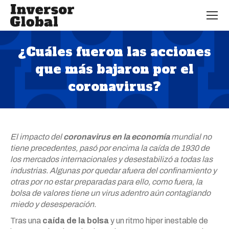
¿Cuáles fueron las acciones
que más bajaron por el
coronavirus?
Estás aquí:
El impacto del
coronavirus en la economía
mundial no
tiene precedentes, pasó por encima la caída de 1930 de
los mercados internacionales y desestabilizó a todas las
industrias. Algunas por quedar afuera del confinamiento y
otras por no estar preparadas para ello, como fuera, la
bolsa de valores tiene un virus adentro aún contagiando
miedo y desesperación.
Tras una
caída de la bolsa
y un ritmo hiper inestable de