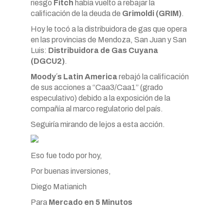
riesgo
Fitch
había vuelto a rebajar la
calificación de la deuda de
Grimoldi (GRIM)
.
Hoy le tocó a la distribuidora de gas que opera
en las provincias de Mendoza, San Juan y San
Luis:
Distribuidora de Gas Cuyana
(DGCU2)
.
Moody´s Latin America
rebajó la calificación
de sus acciones a “Caa3/Caa1” (grado
especulativo) debido a la exposición de la
compañía al marco regulatorio del país.
Seguiría mirando de lejos a esta acción.
Eso fue todo por hoy,
Por buenas inversiones,
Diego Matianich
Para
Mercado en 5 Minutos