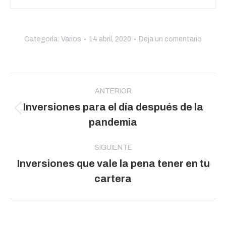
Categoría:
Varios
14 abril, 2020
Deja un comentario
Navegación
entre
ANTERIOR
Inversiones para el día después de la
publicaciones
Publicación
pandemia
anterior:
SIGUIENTE
Inversiones que vale la pena tener en tu
Publicación
cartera
siguiente: