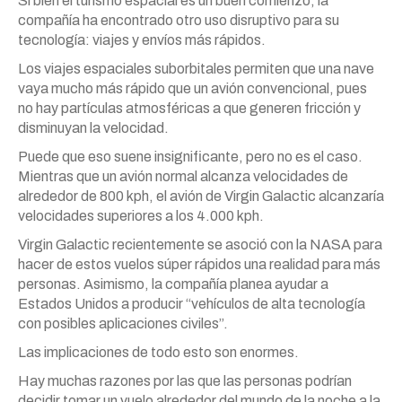
Si bien el turismo espacial es un buen comienzo, la
compañía ha encontrado otro uso disruptivo para su
tecnología: viajes y envíos más rápidos.
Los viajes espaciales suborbitales permiten que una nave
vaya mucho más rápido que un avión convencional, pues
no hay partículas atmosféricas a que generen fricción y
disminuyan la velocidad.
Puede que eso suene insignificante, pero no es el caso.
Mientras que un avión normal alcanza velocidades de
alrededor de 800 kph, el avión de Virgin Galactic alcanzaría
velocidades superiores a los 4.000 kph.
Virgin Galactic recientemente se asoció con la NASA para
hacer de estos vuelos súper rápidos una realidad para más
personas. Asimismo, la compañía planea ayudar a
Estados Unidos a producir “vehículos de alta tecnología
con posibles aplicaciones civiles”.
Las implicaciones de todo esto son enormes.
Hay muchas razones por las que las personas podrían
decidir tomar un vuelo alrededor del mundo de la noche a la