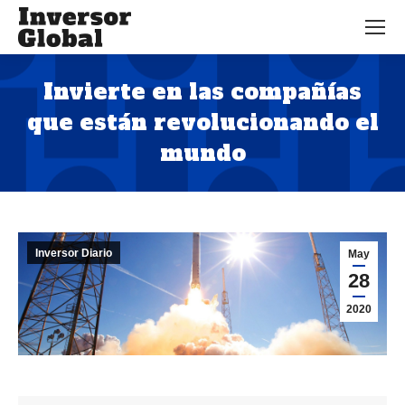
Invierte en las compañías
que están revolucionando el
mundo
Estás aquí:
Inversor Diario
May
28
2020