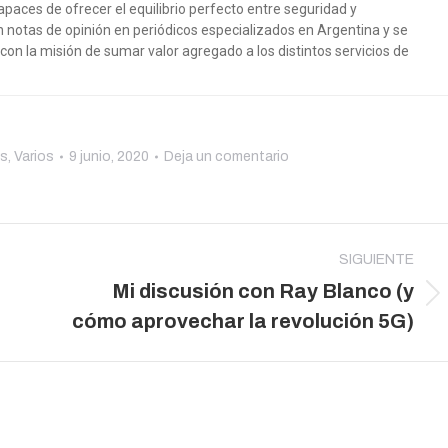
paces de ofrecer el equilibrio perfecto entre seguridad y
n notas de opinión en periódicos especializados en Argentina y se
, con la misión de sumar valor agregado a los distintos servicios de
os
,
Varios
9 junio, 2020
Deja un comentario
SIGUIENTE
Mi discusión con Ray Blanco (y
Publicación
cómo aprovechar la revolución 5G)
siguiente: