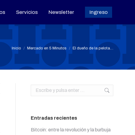
os
os
Servicios
Servicios
Newsletter
Newsletter
Ingreso
Ingreso
Estás aquí:
Inicio
Mercado en 5 Minutos
El dueño de la pelota…
Buscar:
Entradas recientes
Bitcoin: entre la revolución y la burbuja