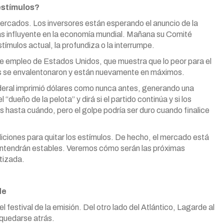
estímulos?
rcados. Los inversores están esperando el anuncio de la
ás influyente en la economía mundial. Mañana su Comité
estímulos actual, la profundiza o la interrumpe.
de empleo de Estados Unidos, que muestra que lo peor para el
os se envalentonaron y están nuevamente en máximos.
deral imprimió dólares como nunca antes, generando una
dueño de la pelota” y dirá si el partido continúa y si los
s hasta cuándo, pero el golpe podría ser duro cuando finalice
ciones para quitar los estímulos. De hecho, el mercado está
antendrán estables. Veremos cómo serán las próximas
tizada.
de
 festival de la emisión. Del otro lado del Atlántico, Lagarde al
 quedarse atrás.