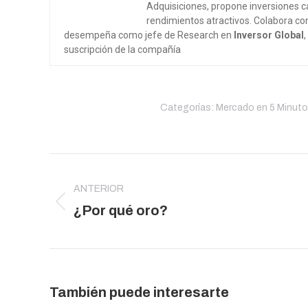
Adquisiciones, propone inversiones ca
rendimientos atractivos. Colabora co
desempeña como jefe de Research en
Inversor Global
suscripción de la compañía
Categorías:
Mercado en 5 Minut
Navegación
entre
ANTERIOR
publicaciones
Publicación
¿Por qué oro?
anterior:
También puede interesarte