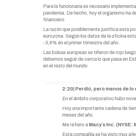
Para la funcionaria es necesario implementar
pandemia. De hecho, hoy el organismo ha de
financiero.
La razón que posiblemente justifica esta po
eurozona. Según los datos de la oficina esta
-3,6% en el primer trimestre del año.
Las bolsas europeas se tiñeron de rojo lueg
debemos seguir de cerca lo que pasa en Est
en el resto del mundo.
2:20| Perdió, pero menos de lo
En el ámbito corporativo hubo nov
Hoy una importante cadena de tiend
meses del año.
Me refiero a
Macy´s Inc. (NYSE: 
Esta compañía se ha visto muy afec