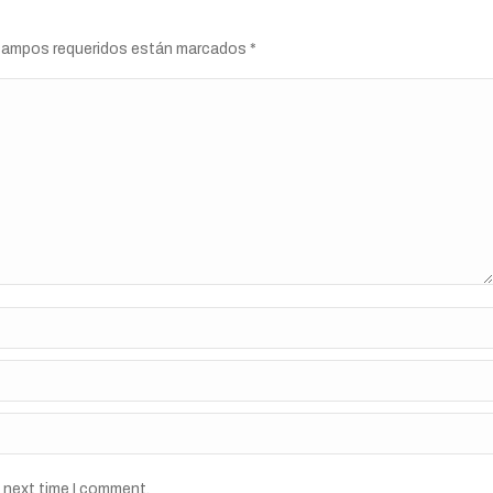
s campos requeridos están marcados
*
e next time I comment.