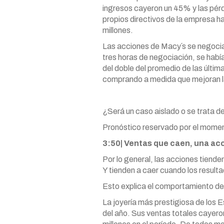
ingresos cayeron un 45% y las pérd
propios directivos de la empresa 
millones.
Las acciones de Macy´s se negocia
tres horas de negociación, se hab
del doble del promedio de las últim
comprando a medida que mejoran l
¿Será un caso aislado o se trata de
Pronóstico reservado por el mome
3:50| Ventas que caen, una ac
Por lo general, las acciones tiende
Y tienden a caer cuando los resul
Esto explica el comportamiento de
La joyería más prestigiosa de los E
del año. Sus ventas totales cayero