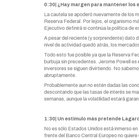
0:30| ¿Hay margen para mantener los 
La cautela se apoderó nuevamente de los me
Reserva Federal. Por lejos, el organismo m
Ejecutivo definirá si continúa la política de 
A pesar del reciente (y sorprendente) dato 
nivel de actividad quedó atrás, los mercad
Todo esto fue posible ya que la Reserva Fe
burbuja sin precedentes. Jerome Powell es el “
inversores se siguen divirtiendo. No sabemo
abruptamente.
Probablemente aun no estén dadas las condi
descontando que las tasas de interés se m
semanas, aunque la volatilidad estará garan
1:30| Un estímulo más pretende Lagar
No es sólo Estados Unidos está inmerso en el
frente del Banco Central Europeo no quiere