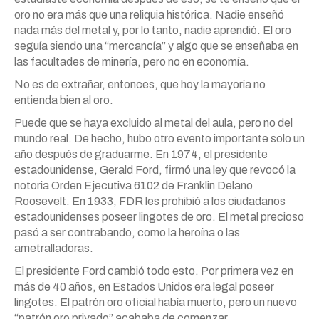
oro no era más que una reliquia histórica. Nadie enseñó
nada más del metal y, por lo tanto, nadie aprendió. El oro
seguía siendo una “mercancía” y algo que se enseñaba en
las facultades de minería, pero no en economía.
No es de extrañar, entonces, que hoy la mayoría no
entienda bien al oro.
Puede que se haya excluido al metal del aula, pero no del
mundo real. De hecho, hubo otro evento importante solo un
año después de graduarme. En 1974, el presidente
estadounidense, Gerald Ford, firmó una ley que revocó la
notoria Orden Ejecutiva 6102 de Franklin Delano
Roosevelt. En 1933, FDR les prohibió a los ciudadanos
estadounidenses poseer lingotes de oro. El metal precioso
pasó a ser contrabando, como la heroína o las
ametralladoras.
El presidente Ford cambió todo esto. Por primera vez en
más de 40 años, en Estados Unidos era legal poseer
lingotes. El patrón oro oficial había muerto, pero un nuevo
“patrón oro privado” acababa de comenzar.