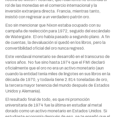
rol de las monedas en el comercio internacional y la
inversión extranjera directa. Francia, mientras tanto,
insistió con regresar a un verdadero patrón oro.
Eso sin mencionar que Nixon estaba ocupado con su
campaña de reelección para 1972, seguido del escándalo
de Watergate. El oro había pasado a segundo plano. A fin
de cuentas, la devaluación sí quedó en los libros, pero la
convertibilidad oficial del oro nunca regresó.
Este vendaval monetario se desarrolló en el transcurso de
varios años. No fue sino hasta 1974 que el FMI declaró
oficialmente que el oro no era un activo monetario (aun
cuando la entidad tenía miles de lingotes en sus libros en la
década de 1970, y todavía tiene 2.814 toneladas de oro,
la tercera mayor tenencia del mundo después de Estados
Unidos y Alemania).
El resultado final de todo, es que mi promoción
universitaria de 1974 fue la última en estudiar al metal
dorado como un activo monetario en Estados Unidos. Si
estudiaste economía después de eso, se te enseñó que el