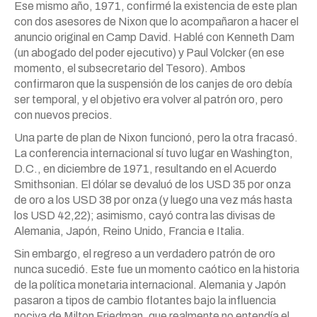
Ese mismo año, 1971, confirmé la existencia de este plan
con dos asesores de Nixon que lo acompañaron a hacer el
anuncio original en Camp David. Hablé con Kenneth Dam
(un abogado del poder ejecutivo) y Paul Volcker (en ese
momento, el subsecretario del Tesoro). Ambos
confirmaron que la suspensión de los canjes de oro debía
ser temporal, y el objetivo era volver al patrón oro, pero
con nuevos precios.
Una parte de plan de Nixon funcionó, pero la otra fracasó.
La conferencia internacional sí tuvo lugar en Washington,
D.C., en diciembre de 1971, resultando en el Acuerdo
Smithsonian. El dólar se devaluó de los USD 35 por onza
de oro a los USD 38 por onza (y luego una vez más hasta
los USD 42,22); asimismo, cayó contra las divisas de
Alemania, Japón, Reino Unido, Francia e Italia.
Sin embargo, el regreso a un verdadero patrón de oro
nunca sucedió. Este fue un momento caótico en la historia
de la política monetaria internacional. Alemania y Japón
pasaron a tipos de cambio flotantes bajo la influencia
nociva de Milton Friedman, que realmente no entendía el