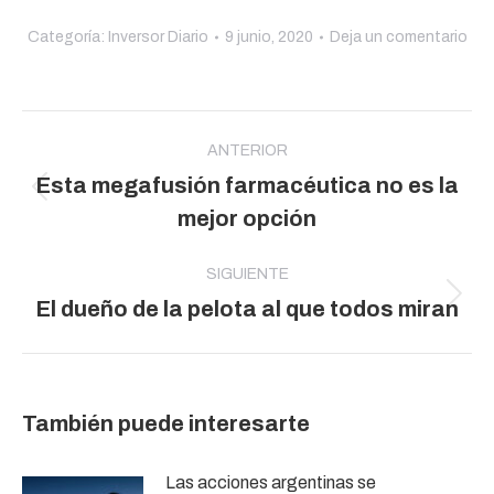
Categoría:
Inversor Diario
9 junio, 2020
Deja un comentario
Navegación
entre
ANTERIOR
Esta megafusión farmacéutica no es la
publicaciones
Publicación
mejor opción
anterior:
SIGUIENTE
Publicación
El dueño de la pelota al que todos miran
siguiente:
También puede interesarte
Las acciones argentinas se