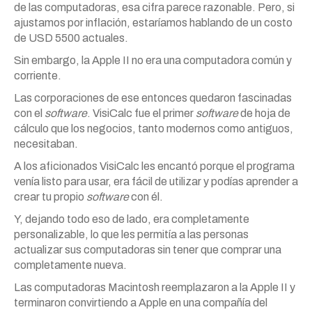
de las computadoras, esa cifra parece razonable. Pero, si
ajustamos por inflación, estaríamos hablando de un costo
de USD 5500 actuales.
Sin embargo, la Apple II no era una computadora común y
corriente.
Las corporaciones de ese entonces quedaron fascinadas
con el
software
. VisiCalc fue el primer
software
de hoja de
cálculo que los negocios, tanto modernos como antiguos,
necesitaban.
A los aficionados VisiCalc les encantó porque el programa
venía listo para usar, era fácil de utilizar y podías aprender a
crear tu propio
software
con él.
Y, dejando todo eso de lado, era completamente
personalizable, lo que les permitía a las personas
actualizar sus computadoras sin tener que comprar una
completamente nueva.
Las computadoras Macintosh reemplazaron a la Apple II y
terminaron convirtiendo a Apple en una compañía del