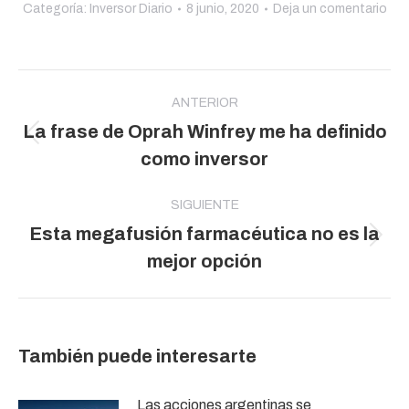
Categoría:
Inversor Diario
8 junio, 2020
Deja un comentario
Navegación
entre
ANTERIOR
La frase de Oprah Winfrey me ha definido
publicaciones
Publicación
como inversor
anterior:
SIGUIENTE
Esta megafusión farmacéutica no es la
Publicación
mejor opción
siguiente:
También puede interesarte
Las acciones argentinas se