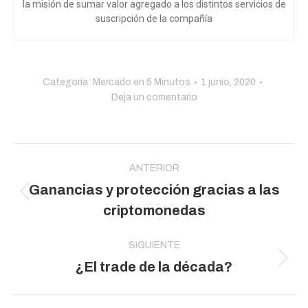
la misión de sumar valor agregado a los distintos servicios de
suscripción de la compañía
Categoría:
Mercado en 5 Minutos
1 junio, 2020
Deja un comentario
Navegación
entre
ANTERIOR
Ganancias y protección gracias a las
publicaciones
Publicación
criptomonedas
anterior:
SIGUIENTE
Publicación
¿El trade de la década?
siguiente: