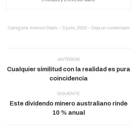
Categoría:
Inversor Diario
3 junio, 2020
Deja un comentario
Navegación
entre
ANTERIOR
Cualquier similitud con la realidad es pura
publicaciones
Publicación
coincidencia
anterior:
SIGUIENTE
Este dividendo minero australiano rinde
Publicación
10 % anual
siguiente: