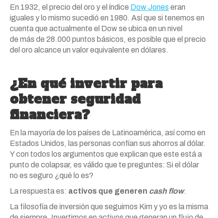
En 1932, el precio del
oro
y el índice
Dow Jones
eran
iguales y lo mismo sucedió en 1980. Así que si tenemos en
cuenta que actualmente el Dow se ubica en un nivel
de
más
de 28.000 puntos básicos, es posible que el precio
del
oro
alcance un valor equivalente en dólares.
¿En qué invertir para
obtener seguridad
financiera?
En la mayoría de
los
países de Latinoamérica, así como en
Estados Unidos, las personas confían sus ahorros al dólar.
Y con todos
los
argumentos que explican que este está a
punto de colapsar, es válido que te preguntes: Si el dólar
no es seguro ¿qué lo es?
La respuesta es:
activos que generen
cash flow
.
La filosofía de inversión que seguimos Kim y yo es la misma
de siempre. Invertimos en activos que generan un flujo de