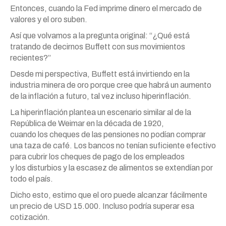
Entonces, cuando la Fed imprime dinero el mercado de
valores y el
oro
suben.
Así que volvamos a la pregunta original: “¿Qué está
tratando de decirnos Buffett con sus movimientos
recientes?”
Desde mi perspectiva, Buffett está
invirtiendo
en la
industria minera de
oro
porque cree que habrá un aumento
de la inflación a futuro, tal vez incluso hiperinflación.
La hiperinflación plantea un escenario similar al de la
República de Weimar en la década de 1920,
cuando
los
cheques de las pensiones no podían comprar
una taza de café.
Los
bancos no tenían suficiente efectivo
para cubrir
los
cheques de pago de
los
empleados
y
los
disturbios y la escasez de alimentos se extendían por
todo el país.
Dicho esto, estimo que el
oro
puede alcanzar fácilmente
un precio de USD 15.000. Incluso podría superar esa
cotización.