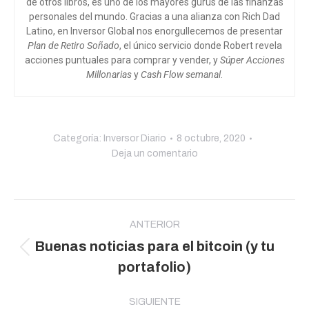
de otros libros, es uno de los mayores gurús de las finanzas
personales del mundo. Gracias a una alianza con Rich Dad
Latino, en Inversor Global nos enorgullecemos de presentar
Plan de Retiro Soñado
, el único servicio donde Robert revela
acciones puntuales para comprar y vender, y
Súper Acciones
Millonarias
y
Cash Flow semanal
.
Categoría:
Inversor Diario
8 octubre, 2020
Deja un comentario
Navegación
entre
ANTERIOR
Buenas noticias para el bitcoin (y tu
publicaciones
Publicación
portafolio)
anterior:
SIGUIENTE