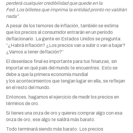
perderá cualquier credibilidad que quede en la
Fed.
Los
billetes que imprima la entidad pronto no valdrán
nada”
.
A pesar de
los
temores de inflación, también se estima
que
los
precios al consumidor entrarán en un período
deflacionario. La gente en Estados Unidos se pregunta:
“¿Habrá inflación? ¿
Los
precios van a subir o van a bajar?
¿Vamos a tener deflación?”
El desenlace final es importante para tus finanzas, sin
importar en qué país del mundo te encuentres. Esto se
debe a que la primera economía mundial
y
los
acontecimientos que tengan lugar en ella, se reflejan
en el resto del mundo.
Entonces, hagamos el ejercicio de medir
los
precios en
términos de
oro
.
Si tienes una onza de
oro
y quieres comprar algo con esa
onza de
oro
, ese algo te saldrá
más
barato.
Todo terminará siendo
más
barato.
Los
precios