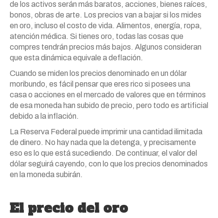
de
los
activos serán
más
baratos, acciones, bienes raíces,
bonos, obras de arte.
Los
precios van a bajar si
los
mides
en
oro
, incluso el costo de vida. Alimentos, energía, ropa,
atención médica. Si tienes
oro
, todas las cosas que
compres tendrán precios
más
bajos. Algunos consideran
que esta dinámica equivale a deflación.
Cuando se miden
los
precios denominado en un dólar
moribundo, es fácil pensar que eres rico si posees una
casa o acciones en el mercado de valores que en términos
de esa moneda han subido de precio, pero todo es artificial
debido a la inflación.
La Reserva Federal puede imprimir una cantidad ilimitada
de dinero. No hay nada que la detenga, y precisamente
eso es lo que está sucediendo. De continuar, el valor del
dólar seguirá cayendo, con lo que
los
precios denominados
en la moneda subirán.
El precio del
oro