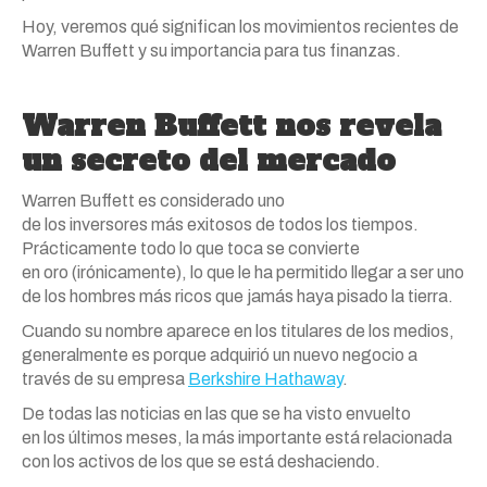
Hoy, veremos qué significan
los
movimientos recientes de
Warren Buffett y su importancia para tus finanzas.
Warren Buffett nos revela
un secreto del mercado
Warren Buffett es considerado uno
de
los
inversores
más
exitosos de todos
los
tiempos.
Prácticamente todo lo que toca se convierte
en
oro
(irónicamente), lo que le ha permitido llegar a ser uno
de
los
hombres
más
ricos que jamás haya pisado la tierra.
Cuando su nombre aparece en
los
titulares de
los
medios,
generalmente es porque adquirió un nuevo negocio a
través de su empresa
Berkshire Hathaway
.
De todas las noticias en las que se ha visto envuelto
en
los
últimos meses, la
más
importante está relacionada
con
los
activos de
los
que se está deshaciendo.