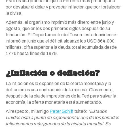
Esta es una prueba de que la Fed está
más
preocupada
por devaluar el dólar y provocar inflación que por fortalecer
la divisa.
Además, el organismo imprimió
más
dinero entre junio y
agosto, que en
los
dos primeros siglos después de su
fundación. El Departamento del Tesoro estadounidense
informó en junio que el déficit alcanzó
los
USD 864.000
millones, cifra superior a la deuda total acumulada desde
1776
hasta
fines de 1979.
¿Inflación o deflación?
La inflación es la expansión de la oferta monetaria y la
deflación es una contracción de la misma. Claramente,
después de la ola de impresiones de la Fed para salvar la
economía, la oferta monetaria está aumentando.
Al respecto, mi amigo
Peter Schiff
tuiteó:
“Estados
Unidos está a punto de experimentar uno de
los
períodos
inflacionarios
más
grandes de la historia mundial. Se