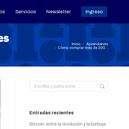
os
os
Servicios
Servicios
Newsletter
Newsletter
Ingreso
Ingreso
es
Estás aquí:
Inicio
Aprendiendo
Cómo comprar más de 200…
Buscar:
Entradas recientes
Bitcoin: entre la revolución y la burbuja