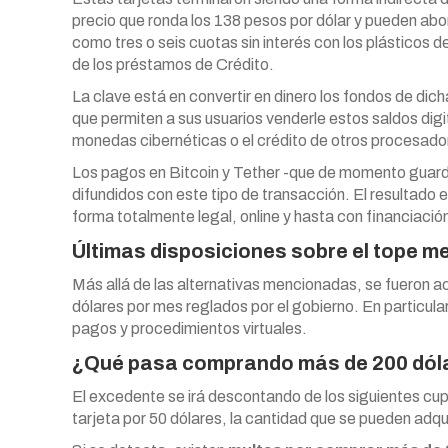
precio que ronda los 138 pesos por dólar y pueden a
como tres o seis cuotas sin interés con los plásticos 
de los préstamos de Crédito.
La clave está en convertir en dinero los fondos de dic
que permiten a sus usuarios venderle estos saldos digi
monedas cibernéticas o el crédito de otros procesad
Los pagos en Bitcoin y Tether -que de momento guarda
difundidos con este tipo de transacción. El resultado e
forma totalmente legal, online y hasta con financiació
Últimas disposiciones sobre el tope m
Más allá de las alternativas mencionadas, se fueron 
dólares por mes reglados por el gobierno. En particula
pagos y procedimientos virtuales.
¿Qué pasa comprando más de 200 dól
El excedente se irá descontando de los siguientes cup
tarjeta por 50 dólares, la cantidad que se pueden adqu