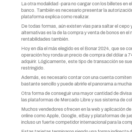
La otra modalidad -para no cargar con los billetes en e
banco. También es necesario presentar la autorización
plataforma explica como realizar.
De todas formas, aún existen vías para saltar el cepo y
alternativas es la de la compra y venta de bonos en el
rentabilidades también.
Hoy en día el más elegido es el Bonar 2024, que se co
operación hoy ronda un precio de compra del dólar a 74
adquirir. Lógicamente, este tipo de transacción se sue
restringido.
Además, es necesario contar con una cuenta comitente
bastante sencillo y puede abrirle el panorama a mucha
Otra forma de conseguir una mayor cantidad de divisas
las plataformas de Mercado Libre y sus sistema de 
Muchos vendedores ofrecen en la web y aplicación de l
online como Apple, Google, eBay y plataformas de jue
incluso un fuerte competidor internacional para la com
Estas tarjetas terminaron siendo una forma indirecta 