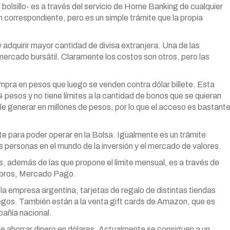
l bolsillo- es a través del servicio de Home Banking de cualquier
 correspondiente, pero es un simple trámite que la propia
 adquirir mayor cantidad de divisa extranjera. Una de las
 mercado bursátil. Claramente los costos son otros, pero las
mpra en pesos que luego se venden contra dólar billete. Esta
 pesos y no tiene límites a la cantidad de bonos que se quieran
le generar en millones de pesos, por lo que el acceso es bastant
 para poder operar en la Bolsa. Igualmente es un trámite
s personas en el mundo de la inversión y el mercado de valores.
, además de las que propone el límite mensual, es a través de
cobros, Mercado Pago.
a empresa argentina, tarjetas de regalo de distintas tiendas
gos. También están a la venta gift cards de Amazon, que es
pañía nacional.
de ahorrar dinero en dólares. Actualmente se consiguen a un