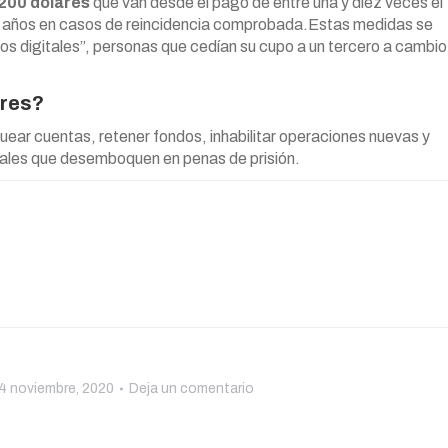
200 dólares
que van desde el pago de entre una y diez veces el
ho años en casos de reincidencia comprobada.Estas medidas se
eros digitales”, personas que cedían su cupo a un tercero a cambio
ares?
uear cuentas, retener fondos, inhabilitar operaciones nuevas y
gales que desemboquen en penas de prisión.
4 noviembre, 2020
Deja un comentario