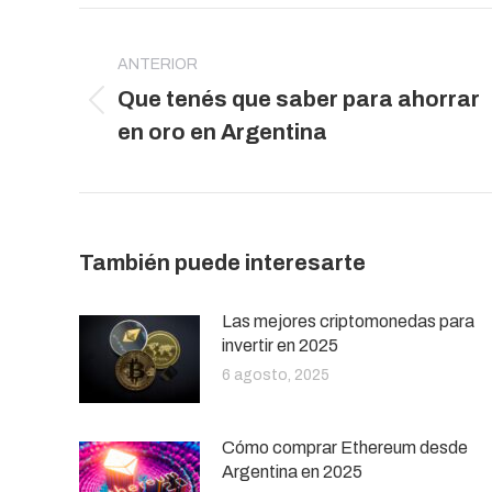
Navegación
entre
ANTERIOR
publicaciones
Que tenés que saber para ahorrar
Publicación
en oro en Argentina
anterior:
También puede interesarte
Las mejores criptomonedas para
invertir en 2025
6 agosto, 2025
Cómo comprar Ethereum desde
Argentina en 2025