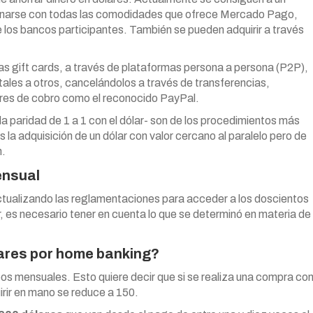
bonarse con todas las comodidades que ofrece Mercado Pago,
de los bancos participantes. También se pueden adquirir a través
has gift cards, a través de plataformas persona a persona (P2P),
tales a otros, cancelándolos a través de transferencias,
ores de cobro como el reconocido PayPal.
 paridad de 1 a 1 con el dólar- son de los procedimientos más
s la adquisición de un dólar con valor cercano al paralelo pero de
n.
ensual
actualizando las reglamentaciones para acceder a los doscientos
r, es necesario tener en cuenta lo que se determinó en materia de
ares por home banking?
os mensuales. Esto quiere decir que si se realiza una compra co
irir en mano se reduce a 150.