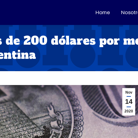
Home
Home
Nosotr
Nosotr
de 200 dólares por m
entina
Nov
14
2020