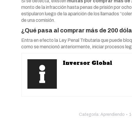
Si se detecta, existen
multas por comprar más de 
monto de la infracción hasta penas de prisión por oc
estipularon luego de la aparición de los llamados “col
de una comisión.
¿Qué pasa al comprar más de 200 dól
Entra en efecto la Ley Penal Tributaria que puede bloq
como se mencionó anteriormente, iniciar procesos le
Inversor Global
Categoría:
Aprendiendo
1