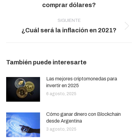
comprar dólares?
anterior:
SIGUIENTE
Publicación
¿Cuál será la inflación en 2021?
siguiente:
También puede interesarte
Las mejores criptomonedas para
invertir en 2025
6 agosto, 2025
Cómo ganar dinero con Blockchain
desde Argentina
3 agosto, 2025