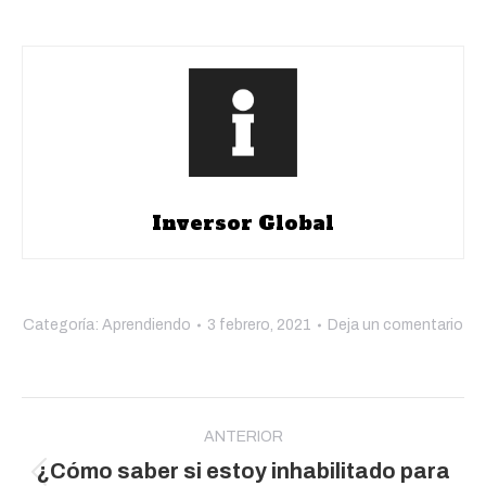
Inversor Global
Categoría:
Aprendiendo
3 febrero, 2021
Deja un comentario
Navegación
entre
ANTERIOR
¿Cómo saber si estoy inhabilitado para
publicaciones
Publicación