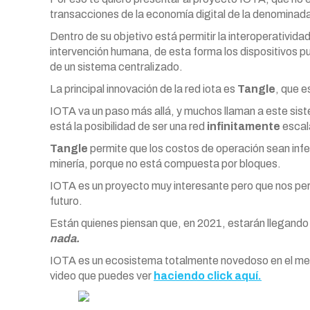
transacciones de la economía digital de la denominada
Dentro de su objetivo está permitir la interoperativida
intervención humana, de esta forma los dispositivos 
de un sistema centralizado.
La principal innovación de la red iota es
Tangle
, que e
IOTA va un paso más allá, y muchos llaman a este sis
está la posibilidad de ser una red
infinitamente
escal
Tangle
permite que los costos de operación sean inferi
minería, porque no está compuesta por bloques.
IOTA es un proyecto muy interesante pero que nos perm
futuro.
Están quienes piensan que, en 2021, estarán llegando t
nada.
IOTA es un ecosistema totalmente novedoso en el merc
video que puedes ver
haciendo click aquí.