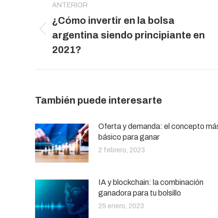
entre
ANTERIOR
¿Cómo invertir en la bolsa
publicaciones
Publicación
argentina siendo principiante en
anterior:
2021?
También puede interesarte
Oferta y demanda: el concepto má
básico para ganar
2 febrero, 2023
IA y blockchain: la combinación
ganadora para tu bolsillo
25 enero, 2023