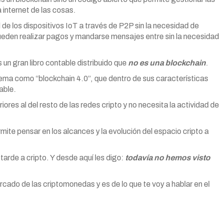
 internet de las cosas.
d de los dispositivos IoT a través de P2P sin la necesidad de
pueden realizar pagos y mandarse mensajes entre sin la necesidad
s un gran libro contable distribuido que
no es una blockchain
.
tema como “blockchain 4.0”, que dentro de sus características
able.
ores al del resto de las redes cripto y no necesita la actividad de
ite pensar en los alcances y la evolución del espacio cripto a
arde a cripto. Y desde aquí les digo:
todavía no hemos visto
ado de las criptomonedas y es de lo que te voy a hablar en el