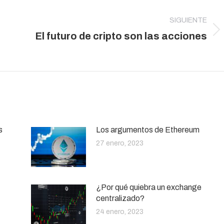
SIGUIENTE
Publicación
El futuro de cripto son las acciones
siguiente:
s
Los argumentos de Ethereum
27 enero, 2023
¿Por qué quiebra un exchange
centralizado?
24 enero, 2023