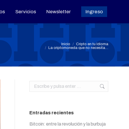
os
os
Servicios
Servicios
Newsletter
Newsletter
Ingreso
Ingreso
Estás aquí:
Inicio
Cripto en tu Idioma
La criptomoneda que no necesita…
Buscar:
Entradas recientes
Bitcoin: entre la revolución y la burbuja