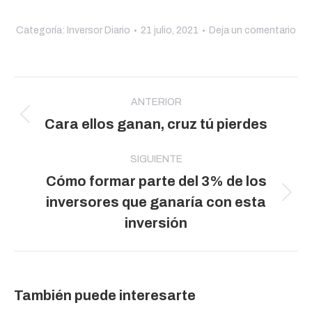
Categoría:
Inversor Diario
21 julio, 2021
Deja un comentario
Navegación
entre
ANTERIOR
Publicación
Cara ellos ganan, cruz tú pierdes
publicaciones
anterior:
SIGUIENTE
Cómo formar parte del 3% de los
Publicación
inversores que ganaría con esta
siguiente:
inversión
También puede interesarte