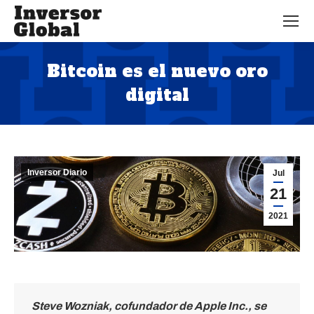
Bitcoin es el nuevo oro
digital
Estás aquí:
Inversor Diario
Jul
21
2021
Steve Wozniak, cofundador de Apple Inc., se